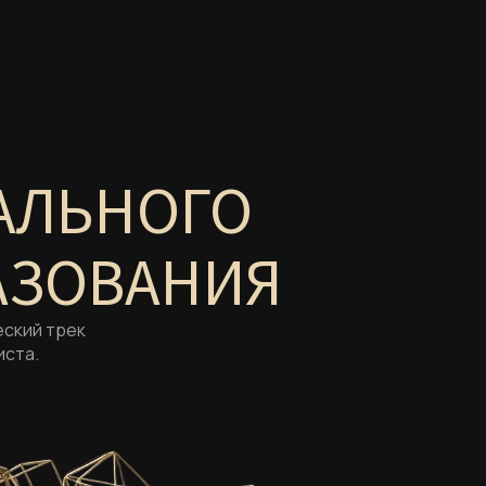
АЛЬНОГО
АЗОВАНИЯ
еский трек
иста.