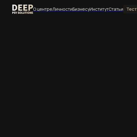
О центре
Личности
Бизнесу
Институт
Статьи
Тесты
Раздел
О центре
Философия и миссия центра, команда, отзывы,
О центре
Философия, миссия и устройство центра
Отзывы
Опыт клиентов и обратная связь
Услуги
Все направления работы центра