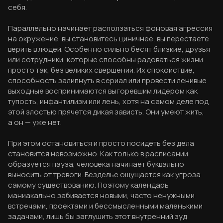
себя.
Параллельно начинает расползаться фоновая агрессия
на окружение, вы становитесь циничнее, вы перестаете
верить в людей. Особенно сильно бесят близкие, друзья
или сотрудники, которые способны радоваться жизни
просто так, без великих свершений. Их спокойствие,
способность залипнуть в сериал или провести ленивые
выходные воспринимаются выгоревшим лидером как
тупость, инфантилизм или лень, хотя на самом деле под
этой злостью прячется дикая зависть. Они умеют жить,
а он — уже нет.
При этом остановиться и просто посидеть без дела
становится невозможно. Как только в расписании
образуется пауза, человека начинает буквально
выносить от тревоги. Безделье ощущается как угроза
самому существованию. Поэтому календарь
маниакально забивается новыми, часто ненужными
встречами, проектами и бессмысленными маленькими
задачами, лишь бы заглушить этот внутренний зуд