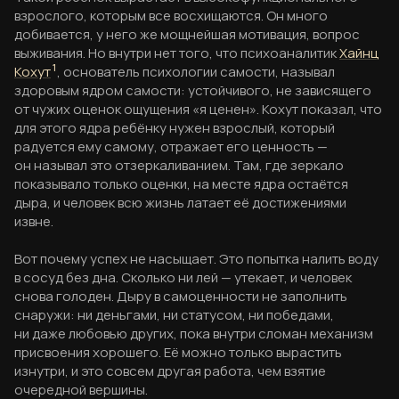
взрослого, которым все восхищаются. Он много
добивается, у него же мощнейшая мотивация, вопрос
выживания. Но внутри нет того, что психоаналитик
Хайнц
Кохут
1
, основатель психологии самости, называл
здоровым ядром самости: устойчивого, не зависящего
от чужих оценок ощущения «я ценен». Кохут показал, что
для этого ядра ребёнку нужен взрослый, который
радуется ему самому, отражает его ценность —
он называл это отзеркаливанием. Там, где зеркало
показывало только оценки, на месте ядра остаётся
дыра, и человек всю жизнь латает её достижениями
извне.
Вот почему успех не насыщает. Это попытка налить воду
в сосуд без дна. Сколько ни лей — утекает, и человек
снова голоден. Дыру в самоценности не заполнить
снаружи: ни деньгами, ни статусом, ни победами,
ни даже любовью других, пока внутри сломан механизм
присвоения хорошего. Её можно только вырастить
изнутри, и это совсем другая работа, чем взятие
очередной вершины.