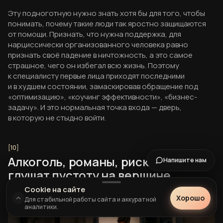
Эту подноготную нужно знать хотя бы для того, чтобы
понимать, почему такие люди так яростно защищаются
от помощи. Признать, что нужна поддержка, для
нарциссически организованного человека равно
признать своё падение в ничтожность, а это самое
страшное, чего он избегал всю жизнь. Поэтому
к специалисту первые лица приходят последними
и в худшем состоянии, замаскировав обращение под
«оптимизацию», «коучинг эффективности», «бизнес-
задачу». И это нормальная точка входа — дверь,
в которую не стыдно войти.
Алкоголь, романы, риск: чем
Напишите нам
глушат пустоту на вершине
Cookie на сайте
Хорошо
Для стабильной работы сайта и аккуратной
аналитики.