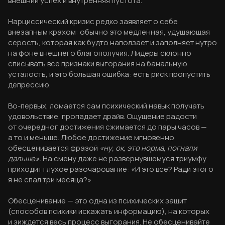
внешний успех и внутренняя пустота.
Нарциссический кризис редко заявляет о себе
внезапным крахом: обычно это медленная, удушающая
серость, которая как будто наползает и заполняет нутро
на фоне внешнего благополучия. Лидеры склонно
списывать все признаки выгорания на банальную
усталость, и это большая ошибка: есть риск пропустить
депрессию.
Во-первых, ломается сам психический навык получать
удовольствие, пропадает драйв. Ощущение радости
от очередног достижения сжимается до пары часов —
а то и меньше. Любое достижение мгновенно
обесценивается фразой
«ну, ок, это норма, погнали
дальше».
На смену даже не развернувшемуся триумфу
приходит глухое разочарование: «И это всё? Ради этого
я не спал три месяца?»
Обесценивание — это одна из психических защит
(способов психики искажать информацию), на которых
и зиждется весь процесс выгорания. Не обесценивайте