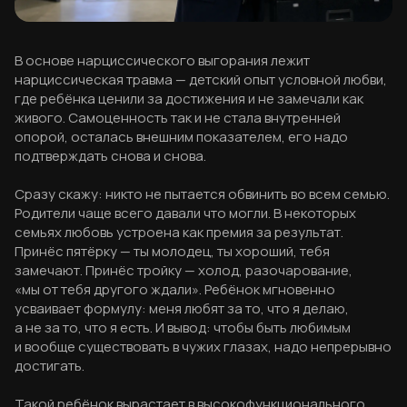
В основе нарциссического выгорания лежит
нарциссическая травма — детский опыт условной любви,
где ребёнка ценили за достижения и не замечали как
живого. Самоценность так и не стала внутренней
опорой, осталась внешним показателем, его надо
подтверждать снова и снова.
Сразу скажу: никто не пытается обвинить во всем семью.
Родители чаще всего давали что могли. В некоторых
семьях любовь устроена как премия за результат.
Принёс пятёрку — ты молодец, ты хороший, тебя
замечают. Принёс тройку — холод, разочарование,
«мы от тебя другого ждали». Ребёнок мгновенно
усваивает формулу: меня любят за то, что я делаю,
а не за то, что я есть. И вывод: чтобы быть любимым
и вообще существовать в чужих глазах, надо непрерывно
достигать.
Такой ребёнок вырастает в высокофункционального