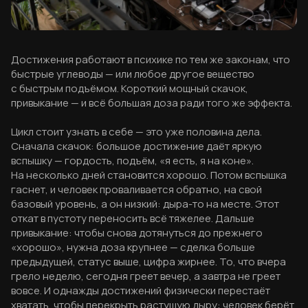
Достижения работают в психике по тем же законам, что
быстрые углеводы — или любое другое вещество
с быстрым подъёмом. Короткий мощный скачок,
привыкание — и всё большая доза ради того же эффекта.
Цикл стоит узнать в себе — это уже половина дела.
Сначала скачок: большое достижение даёт яркую
вспышку — гордость, подъём, «я есть, я на коне».
На несколько дней становится хорошо. Потом вспышка
гаснет, и человек проваливается обратно, на свой
базовый уровень, а он низкий: дыра-то на месте. Этот
откат в пустоту переносить всё тяжелее. Дальше
привыкание: чтобы снова дотянуться до прежнего
«хорошо», нужна доза крупнее — сделка больше
предыдущей, статус выше, цифра жирнее. То, что вчера
грело неделю, сегодня греет вечер, а завтра не греет
вовсе. И однажды достижений физически перестаёт
хватать, чтобы перекрыть растущую дыру: человек берёт