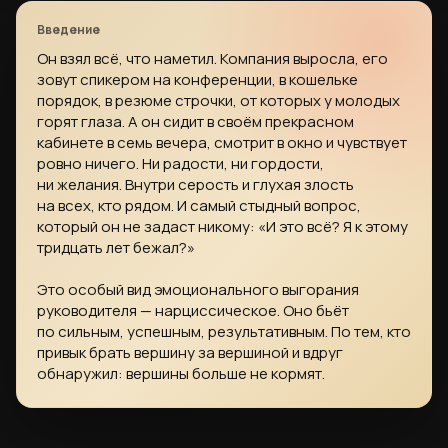
Он взял всё, что наметил. Компания выросла, его
зовут спикером на конференции, в кошельке
порядок, в резюме строчки, от которых у молодых
горят глаза. А он сидит в своём прекрасном
кабинете в семь вечера, смотрит в окно и чувствует
ровно ничего. Ни радости, ни гордости,
ни желания. Внутри серость и глухая злость
на всех, кто рядом. И самый стыдный вопрос,
который он не задаст никому: «И это всё? Я к этому
тридцать лет бежал?»
Это особый вид эмоционального выгорания
руководителя — нарциссическое. Оно бьёт
по сильным, успешным, результативным. По тем, кто
привык брать вершину за вершиной и вдруг
обнаружил: вершины больше не кормят.