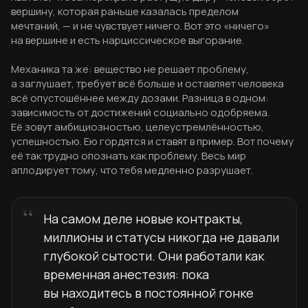
вершину, которая раньше казалась пределом
мечтаний, — и не чувствует ничего. Вот это «ничего»
на вершине и есть нарциссическое выгорание.
Механика та же: вещество не решает проблему,
а заглушает, требует всё больше и оставляет человека
всё опустошённее между дозами. Разница в одном:
зависимость от достижений социально одобряема.
Её зовут амбициозностью, целеустремлённостью,
успешностью. Ею гордятся и ставят в пример. Вот почему
её так трудно опознать как проблему. Весь мир
аплодирует тому, что тебя медленно разрушает.
На самом деле новые контракты,
миллионы и статусы никогда не давали
глубокой сытости. Они работали как
временная анестезия: пока
вы находитесь в постоянной гонке