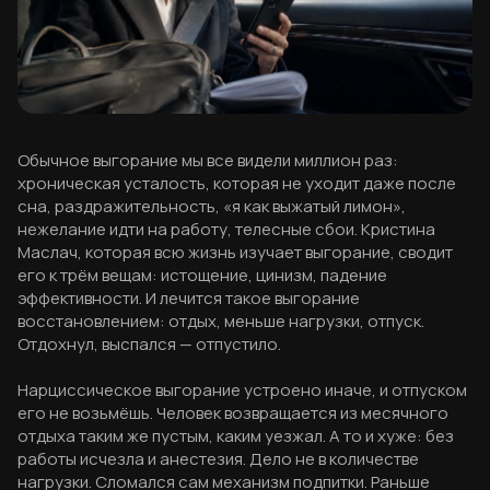
Обычное выгорание мы все видели миллион раз:
хроническая усталость, которая не уходит даже после
сна, раздражительность, «я как выжатый лимон»,
нежелание идти на работу, телесные сбои. Кристина
Маслач, которая всю жизнь изучает выгорание, сводит
его к трём вещам: истощение, цинизм, падение
эффективности. И лечится такое выгорание
восстановлением: отдых, меньше нагрузки, отпуск.
Отдохнул, выспался — отпустило.
Нарциссическое выгорание устроено иначе, и отпуском
его не возьмёшь. Человек возвращается из месячного
отдыха таким же пустым, каким уезжал. А то и хуже: без
работы исчезла и анестезия. Дело не в количестве
нагрузки. Сломался сам механизм подпитки. Раньше