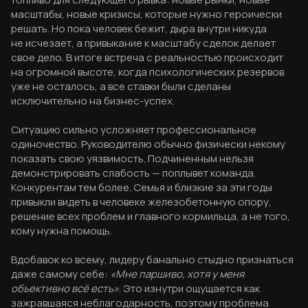
масштабы, новые кризисы, которые нужно героически
решать. Но пока человек бежит, дыра внутри никуда
не исчезает, а привыкание к масштабу сделок делает
свое дело. В итоге встреча с реальностью происходит
на огромной высоте, когда психологических резервов
уже не осталось, а все ставки были сделаны
исключительно на бизнес-успех.
Ситуацию сильно усложняет профессиональное
одиночество. Руководителю обычно физически некому
показать свою уязвимость. Подчиненным нельзя
демонстрировать слабость — поплывет команда.
Конкурентам тем более. Семья и близкие за эти годы
привыкли видеть в человеке железобетонную опору,
решение всех проблем и главного кормильца, а не того,
кому нужна помощь.
Вдобавок ко всему, лидеру банально стыдно признаться
даже самому себе:
«Мне паршиво, хотя у меня
объективно всё есть»
. Это изнутри ощущается как
зажравшаяся неблагодарность, поэтому проблема