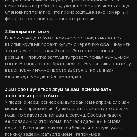
нужно больше работать», уходит огромная часть стыда.
Становится понятно, что происходящее закономерный
финал конкретной жизненной стратегии.
2.Выдержать паузу
В первые недели будет невыносимо тянуть ввязаться
в новый крупный проект, купить очередную франшизу или
хотя бы улететь на край света. Это естественная
реакция — попытка заглушить тревогу привычным шумом
гонки. Но новую цель брать нельзя. Эту звенящую тишину
в расписании нужно просто выстоять, не заливая
её очередными децибелами задач.
3.Заново научиться двум вещам: присваивать
хорошее и просто быть
У людей с нарциссическим выгоранием напрочь сломан
механизм присвоения. Даже если вы закрываете сделку
года, то радуетесь тридцать секунд. Обесцениваете
её фразой «ну, это норма, погнали дальше», и снова
бежите. В терапии приходится буквально с нуля учить
психику задерживаться в моменте триумфа,