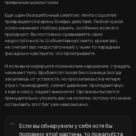
привычным шумом гонки.
Еще один безошибочный симптом: лента соцсетей
превращается в арену боевых действий. Любой чужой
успех начинает глубоко ранить, особенно если его
празднуют. Вы постоянно сравниваете свою
недостаточность (субъективную! никто, кроме вас,
не считает вас недостаточным) с чьим-то парадным
фасадом и чувствуете, что проигрываете.
И если вы игнорируете психические нарушения, страдать
начинает тело. Врубается глухая бессонница (когда
засыпаешь от усталости, но просыпаешься в четыре
утра с тахикардией), скачет давление, пропадает вкус
к еде и сексу, падает иммунитет. Организм пытается
принудительно уложить вас на лопатки, потому что иначе
остановить этот бег уже невозможно.
Если вы обнаружили у себя хотя бы
половину этой картины, то пожалуйста