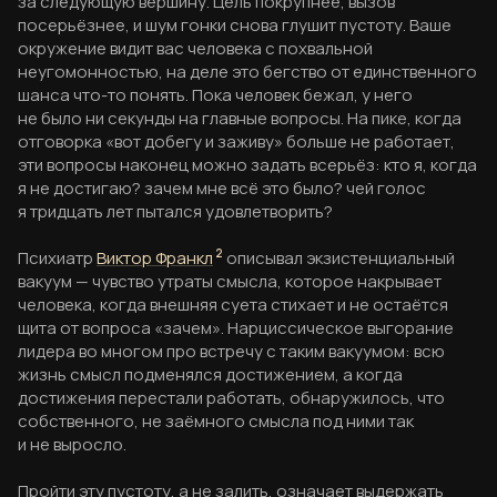
за следующую вершину. Цель покрупнее, вызов
посерьёзнее, и шум гонки снова глушит пустоту. Ваше
окружение видит вас человека с похвальной
неугомонностью, на деле это бегство от единственного
шанса что-то понять. Пока человек бежал, у него
не было ни секунды на главные вопросы. На пике, когда
отговорка «вот добегу и заживу» больше не работает,
эти вопросы наконец можно задать всерьёз: кто я, когда
я не достигаю? зачем мне всё это было? чей голос
я тридцать лет пытался удовлетворить?
Психиатр
Виктор Франкл
2
описывал экзистенциальный
вакуум — чувство утраты смысла, которое накрывает
человека, когда внешняя суета стихает и не остаётся
щита от вопроса «зачем». Нарциссическое выгорание
лидера во многом про встречу с таким вакуумом: всю
жизнь смысл подменялся достижением, а когда
достижения перестали работать, обнаружилось, что
собственного, не заёмного смысла под ними так
и не выросло.
Пройти эту пустоту, а не залить, означает выдержать