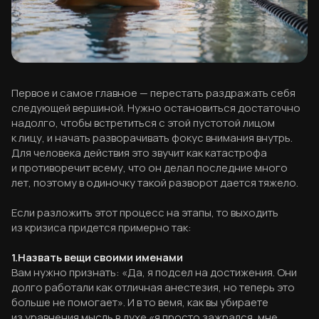
Первое и самое главное — перестать раздражать себя
следующей вершиной. Нужно остановиться достаточно
надолго, чтобы встретиться с этой пустотой лицом
к лицу, и начать разворачивать фокус внимания внутрь.
Для человека действия это звучит как катастрофа
и противоречит всему, что он делал последние много
лет, поэтому в одиночку такой разворот дается тяжело.
Если разложить этот процесс на этапы, то выходить
из кризиса придется примерно так:
1.Назвать вещи своими именами
Вам нужно признать: «Да, я подсел на достижения. Они
долго работали как отличная анестезия, но теперь это
больше не помогает». И в то вемя, как вы убираете
из уравнения мысль в духе «я просто зажрался, мне