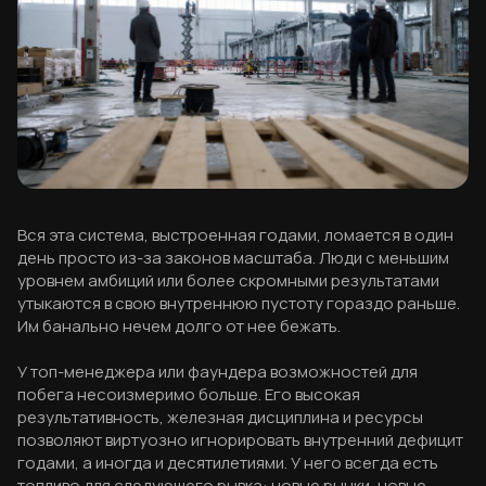
Вся эта система, выстроенная годами, ломается в один
день просто из-за законов масштаба. Люди с меньшим
уровнем амбиций или более скромными результатами
утыкаются в свою внутреннюю пустоту гораздо раньше.
Им банально нечем долго от нее бежать.
У топ-менеджера или фаундера возможностей для
побега несоизмеримо больше. Его высокая
результативность, железная дисциплина и ресурсы
позволяют виртуозно игнорировать внутренний дефицит
годами, а иногда и десятилетиями. У него всегда есть
топливо для следующего рывка: новые рынки, новые