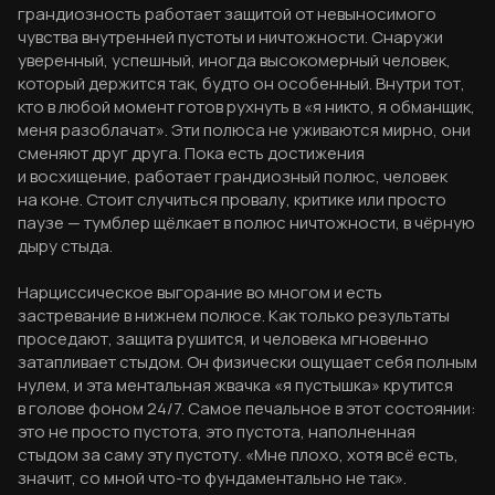
грандиозность работает защитой от невыносимого
чувства внутренней пустоты и ничтожности. Снаружи
уверенный, успешный, иногда высокомерный человек,
который держится так, будто он особенный. Внутри тот,
кто в любой момент готов рухнуть в «я никто, я обманщик,
меня разоблачат». Эти полюса не уживаются мирно, они
сменяют друг друга. Пока есть достижения
и восхищение, работает грандиозный полюс, человек
на коне. Стоит случиться провалу, критике или просто
паузе — тумблер щёлкает в полюс ничтожности, в чёрную
дыру стыда.
Нарциссическое выгорание во многом и есть
застревание в нижнем полюсе. Как только результаты
проседают, защита рушится, и человека мгновенно
затапливает стыдом. Он физически ощущает себя полным
нулем, и эта ментальная жвачка «я пустышка» крутится
в голове фоном 24/7. Самое печальное в этот состоянии:
это не просто пустота, это пустота, наполненная
стыдом за саму эту пустоту. «Мне плохо, хотя всё есть,
значит, со мной что-то фундаментально не так».