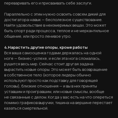
переваривать его и присваивать себе заслуги.
Параллельно с этим нужно освоить совсем дикий для
достигатора навык — бесполезное существование.
Найти удовольствие в неизмеримых вещах. Это может
быть спорт ради процесса, теплое и не меркантильное
общение, или просто ленивое утро.
4.Нарастить другие опоры, кроме работы
Вся ваша самооценка годами держалась на одной
ноге — бизнес-успехе, и если эта нога сломалась,
рушится весь мир. Сейчас стоит другая задача:
вырастить новые опоры. Это может быть возвращение
в собственное тело (которое лидеры обычно
используют просто как подставку для говорящей
головы), близкие отношения — и вы в них приняты
уставшим и проигравшим, или новые смыслы, вообще
не связанные с делом. Когда у вас есть на что опереться
помимо графиков выручки, тишина на вершине перестает
казаться смертельной.