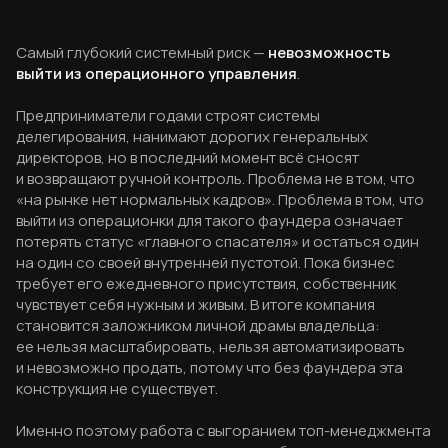
Самый глубокий системный риск —
невозможность
выйти из операционного управления
.
Предприниматели годами строят системы
делегирования, нанимают дорогих генеральных
директоров, но в последний момент всё сносят
и возвращают ручной контроль. Проблема не в том, что
«на рынке нет нормальных кадров». Проблема в том, что
выйти из операционки для такого фаундера означает
потерять статус «главного спасателя» и остаться один
на один со своей внутренней пустотой. Пока бизнес
требует его ежедневного присутствия, собственник
чувствует себя нужным и живым. В итоге компания
становится заложником личной драмы владельца:
ее нельзя масштабировать, нельзя автоматизировать
и невозможно продать, потому что без фаундера эта
конструкция не существует.
Именно поэтому работа с выгоранием топ-менеджмента