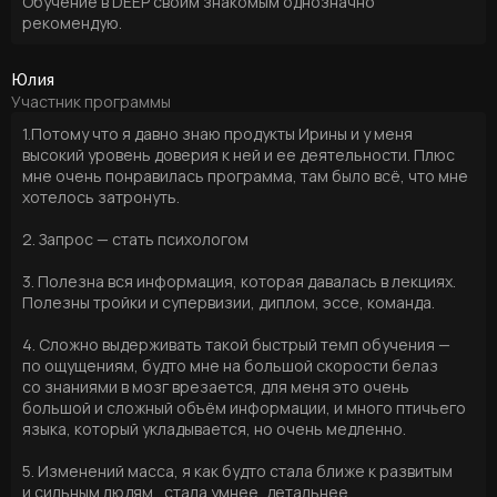
Обучение в DEEP своим знакомым однозначно
рекомендую.
Юлия
Участник программы
1.Потому что я давно знаю продукты Ирины и у меня
высокий уровень доверия к ней и ее деятельности. Плюс
мне очень понравилась программа, там было всё, что мне
хотелось затронуть.
2. Запрос — стать психологом
3. Полезна вся информация, которая давалась в лекциях.
Полезны тройки и супервизии, диплом, эссе, команда.
4. Сложно выдерживать такой быстрый темп обучения —
по ощущениям, будто мне на большой скорости белаз
со знаниями в мозг врезается, для меня это очень
большой и сложный объём информации, и много птичьего
языка, который укладывается, но очень медленно.
5. Изменений масса, я как будто стала ближе к развитым
и сильным людям, стала умнее, детальнее,