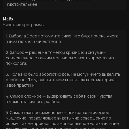
чувствительнее
Майя
Участник программы
1. Выбрала Deep потому что знаю, что будет очень много,
внимательно и качественно.
2. Запрос — решение тяжелой кризисной ситуации,
совмещенное с давним желанием освоить профессию
психолога.
3. Полезно было абсолютно всё. Не могу ничего выделить
особенно. Я с удовольствием впитывала весь материал
и все практики.
4. Самое сложное — выдерживать себя и свои чувства
в моменты личного разбора.
5. Самое главное изменение — психоаналитическое
мышление, позволяющее видеть мир совершенно по-
иному. Так же произошло эмоциональное устаканивание,
отвалилась ложная идентичность, в каком-то виде