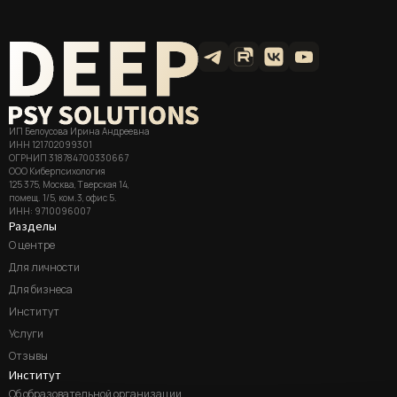
ИП Белоусова Ирина Андреевна
ИНН 121702099301
ОГРНИП 318784700330667
ООО Киберпсихология
125 375, Москва, Тверская 14,
помещ. 1/5, ком.3, офис 5.
ИНН: 9710096007
Разделы
О центре
Для личности
Для бизнеса
Институт
Услуги
Отзывы
Институт
Об образовательной организации