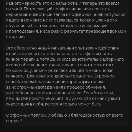
и многомерность этой реальности. И теперь это всегда
со мной. Потрясающий профессионализм при этом
серьёзный инвестиции тепла и поддержки, если оступился
и вдруг в моменте не справляешься. Когда я шла на это
обучение, я была уверена в качестве информации
и преподавания, и всё равно результат превзошёл все мои
ожидания.
Это абсолютно новый уникальный опыт взаимодействия,
и при этом многократно возрастает эффективность
личной терапии. Хотя да, иногда действительно штормило
в силу собственного травматичного опыта. Но в итоге
по моим ощущениям родилась и вышла в жизнь новая
личность. Для меня это действительно так. Огромное
спасибо всем без исключения преподавателям
за их огромный вклад в меня и процесс обучения,
но особенное конечно Ирине и Мэри. Если бы не они,
я бы до ВКР просто не дошла, я думаю. Это самая лучшая
инвестиция в себя, которая только может быть.
С огромным тёплом, любовью и благодарностью от всего
сердца!