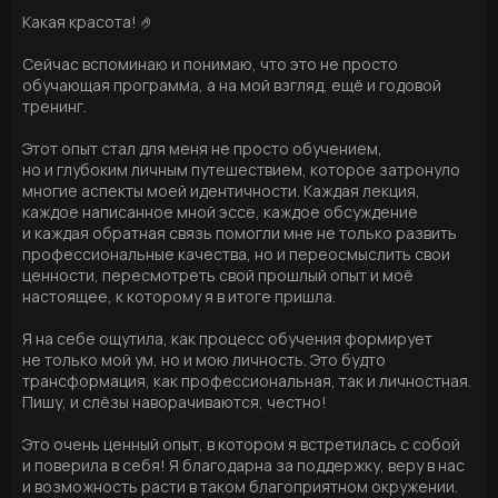
Какая красота! 🤌
Сейчас вспоминаю и понимаю, что это не просто
обучающая программа, а на мой взгляд, ещё и годовой
тренинг.
Этот опыт стал для меня не просто обучением,
но и глубоким личным путешествием, которое затронуло
многие аспекты моей идентичности. Каждая лекция,
каждое написанное мной эссе, каждое обсуждение
и каждая обратная связь помогли мне не только развить
профессиональные качества, но и переосмыслить свои
ценности, пересмотреть свой прошлый опыт и моё
настоящее, к которому я в итоге пришла.
Я на себе ощутила, как процесс обучения формирует
не только мой ум, но и мою личность. Это будто
трансформация, как профессиональная, так и личностная.
Пишу, и слёзы наворачиваются, честно!
Это очень ценный опыт, в котором я встретилась с собой
и поверила в себя! Я благодарна за поддержку, веру в нас
и возможность расти в таком благоприятном окружении.