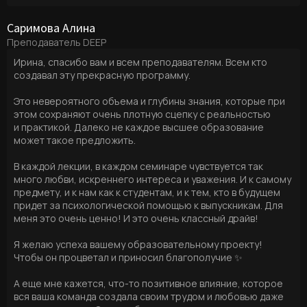
Саримова Алина
Преподаватель DEEP
Ирина, спасибо вам и всем преподавателям. Всем кто
создавал эту прекрасную программу.
Это невероятного объема и глубины знания, которые при
этом сохраняют очень плотную сцепку с реальностью
и практикой. Далеко не каждое высшее образование
может такое предложить.
В каждой лекции, в каждом семинаре чувствуется так
много любви, искреннего интереса и уважения. И к самому
предмету, и к нам как к студентам, и к тем, кто в будущем
придет за психологической помощью к выпускникам. Для
меня это очень ценно! И это очень классный драйв!
Я желаю успеха вашему образовательному проекту!
Чтобы он процветал и приносил благополучие ✨
А еще мне кажется, что-то позитивное влияние, которое
вся ваша команда создала своим трудом и любовью даже