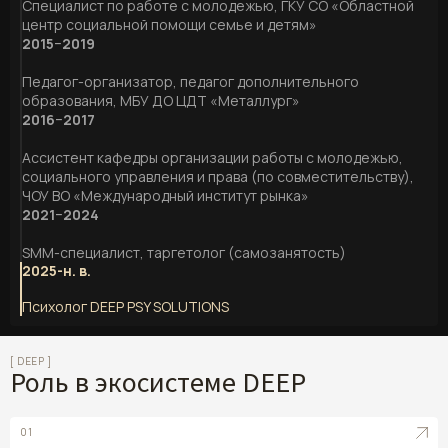
Специалист по работе с молодежью, ГКУ СО «Областной
центр социальной помощи семье и детям»
2015−2019
Педагог-организатор, педагог дополнительного
образования, МБУ ДО ЦДТ «Металлург»
2016−2017
Ассистент кафедры организации работы с молодежью,
социального управления и права (по совместительству),
ЧОУ ВО «Международный институт рынка»
2021−2024
SMM-специалист, таргетолог (самозанятость)
2025-н. в.
Психолог DEEP PSY SOLUTIONS
[ DEEP ]
Роль в экосистеме DEEP
01
01
АНТИТРЕВОГА