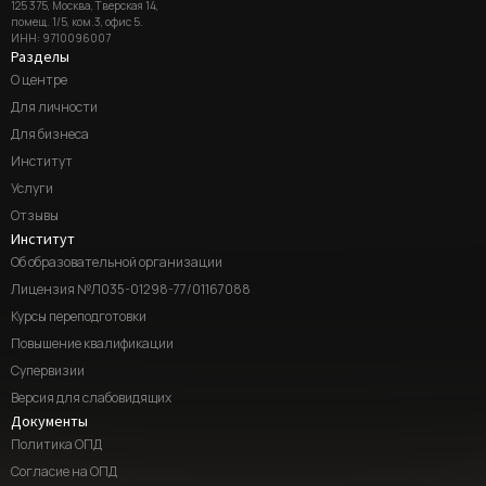
125 375, Москва, Тверская 14,
помещ. 1/5, ком.3, офис 5.
ИНН: 9710096007
Разделы
О центре
Для личности
Для бизнеса
Институт
Услуги
Отзывы
Институт
Об образовательной организации
Лицензия №Л035-01298-77/01167088
Курсы переподготовки
Повышение квалификации
Супервизии
Версия для слабовидящих
Документы
Политика ОПД
Согласие на ОПД