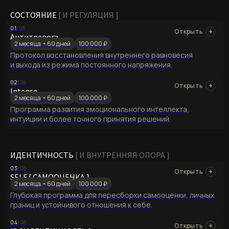
СОСТОЯНИЕ
[ И РЕГУЛЯЦИЯ ]
01
/08
Антитревога
2 месяца • 60 дней
100 000 ₽
Протокол восстановления внутреннего равновесия
и выхода из режима постоянного напряжения.
02
/08
Intense
2 месяца • 60 дней
100 000 ₽
Программа развития эмоционального интеллекта,
интуиции и более точного принятия решений.
ИДЕНТИЧНОСТЬ
[ И ВНУТРЕННЯЯ ОПОРА ]
03
/08
SELF [ САМООЦЕНКА ]
2 месяца • 60 дней
100 000 ₽
Глубокая программа для пересборки самооценки, личных
границ и устойчивого отношения к себе.
04
/08