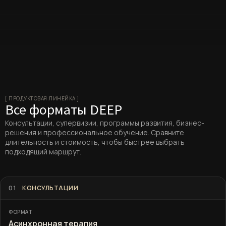
[ ПРОДУКТОВАЯ ЛИНЕЙКА ]
Все форматы DEEP
Консультации, супервизии, программы развития, бизнес-
решения и профессиональное обучение. Сравните
длительность и стоимость, чтобы быстрее выбрать
подходящий маршрут.
Продуктовая линейка DEEP: форматы, длительность и ст
Формат
Длительность
Стоимость
01
КОНСУЛЬТАЦИИ
Асинхронная терапия