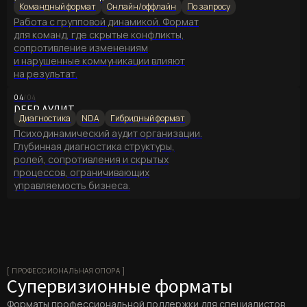
Командный формат
Онлайн/оффлайн
По запросу
Работа с групповой динамикой. Формат
для команд, где скрытые конфликты,
сопротивление изменениям
и нарушенные коммуникации влияют
на результат.
04
/04
DEEP АУДИТ
Диагностика
NDA
Гибридный формат
Психодинамический аудит организации.
Глубинная диагностика структуры,
ролей, сопротивления и скрытых
процессов, ограничивающих
управляемость бизнеса.
[ ПРОФЕССИОНАЛЬНАЯ ОПОРА ]
Супервизионные форматы
Форматы профессиональной поддержки для специалистов