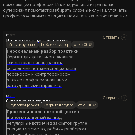
помогающих профессий. Индивидуальная и групповая
супервизия помогают разбирать сложные случаи, уточнять
профессиональную позицию и повышать качество практики.
01
/02
Индивидуальная супервизия
Индивидуально
Глубокий разбор
от 4 500 ₽
Персональный разбор практики
Формат для детального анализа
клиентских кейсов, работы
со слепыми пятнами специалиста,
переносом и контрпереносом,
а также профессиональными
затруднениями в практике.
02
/02
Супервизия в группе
Групповой формат
Закрытая группа
от 2 500 ₽
Профессиональное сообщество
и многополярный взгляд
Регулярные встречи в закрытой группе
специалистов с подробным разбором
кейсов, обменом опытом