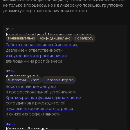
не только в процессы, но и в лидерскую позицию, групповую
динамику и скрытые ограничения системы.
01
/04
Executive Coaching | Терапия для лидеров
Индивидуально
Конфиденциально
По запросу
Работа с управленческой ясностью,
давлением ответственности
и внутренними ограничениями,
влияющими на рост бизнеса.
02
/04
Антивыгорание
5–8 сессий
Zoom
1−2 раза в неделю
Восстановление ресурса
и профессиональной устойчивости.
Краткосрочный формат для ключевых
сотрудников и руководителей
в условиях хронического стресса
и снижения эффективности.
03
/04
Командный коучинг