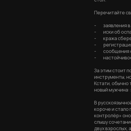
Перечитайте св
- заявления в
- иски об оспа
- кража сбереж
- регистрация 
- сообщения с 
- настойчивое 
За этим стоит 
инструменты, но
Кстати, обычно 
новый мужчина:
В русскоязычно
короче и стало
контролёр» оно 
слышу сочетание
двух взрослых, 