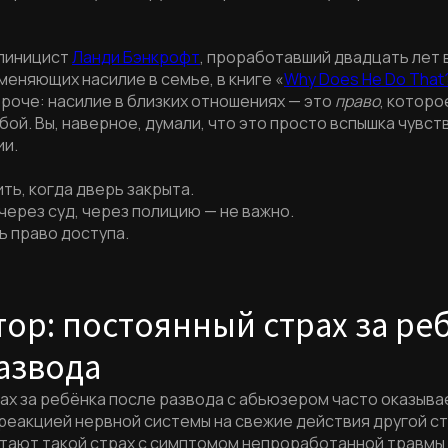
линицист
Ланди Бэнкрофт
, проработавший двадцать лет 
меняющих насилие в семье, в книге «
Why Does He Do That
роче: насилие в близких отношениях — это
право
, которо
бой. Вы, наверное, думали, что это просто вспышка чувств
ии.
ть, когда дверь закрыта.
через суд, через полицию — не важно.
ь право доступа.
ор: постоянный страх за ре
азвода
ах за ребёнка после развода с абьюзером часто оказыва
реакцией нервной системы на свежие действия другой ст
утают такой страх с симптомом непроработанной травмы