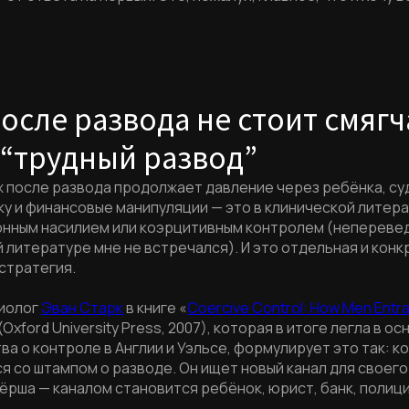
осле развода не стоит смягч
“трудный развод”
ж после развода продолжает давление через ребёнка, су
у и финансовые манипуляции — это в клинической литер
нным насилием или коэрцитивным контролем (непереве
 литературе мне не встречался). И это отдельная и кон
стратегия.
иолог
Эван Старк
в книге «
Coercive Control: How Men Ent
 (Oxford University Press, 2007), которая в итоге легла в ос
а о контроле в Англии и Уэльсе, формулирует это так: к
я со штампом о разводе. Он ищет новый канал для своег
ёрша — каналом становится ребёнок, юрист, банк, полиц