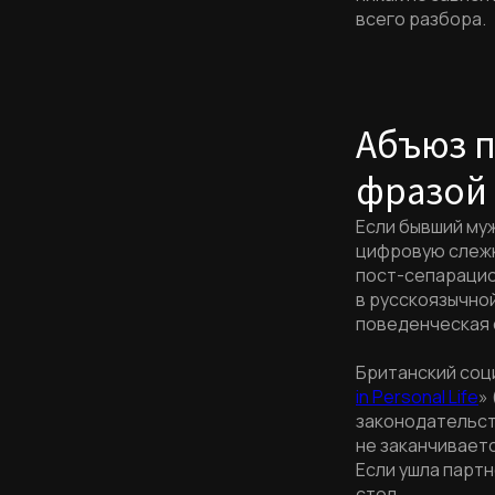
всего разбора.
Абъюз п
фразой 
Если бывший му
цифровую слежк
пост-сепарацио
в русскоязычной
поведенческая 
Британский соц
in Personal Life
»
законодательств
не заканчиваетс
Если ушла партн
стол.