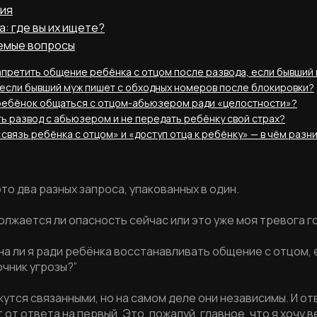
ния
а: где вы их ищете?
аемые вопросы
апретить общение ребёнка с отцом после развода, если бывший
 если бывший муж пишет с обходных номеров после блокировки?
ребёнок общаться с отцом-абьюзером ради «целостности»?
ь развод с абьюзером и не передать ребёнку свой страх?
«связь ребёнка с отцом» и «доступ отца к ребёнку» — в чём разн
то два разных запроса, упакованных в один.
должается ли опасность сейчас или это уже моя тревога 
жна ли я ради ребёнка восстанавливать общение с отцом, 
очник угрозы?”
утся связанными, но на самом деле они независимы. И от
 от ответа на первый. Это, пожалуй, главное, что я хочу в