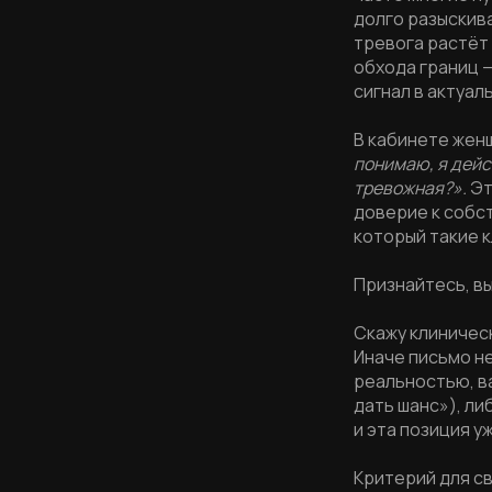
долго разыскива
тревога растёт
обхода границ 
сигнал в актуал
В кабинете жен
понимаю, я дейс
тревожная?».
Эт
доверие к собст
который такие к
Признайтесь, вы
Скажу клиническ
Иначе письмо н
реальностью, ва
дать шанс»), ли
и эта позиция у
Критерий для с