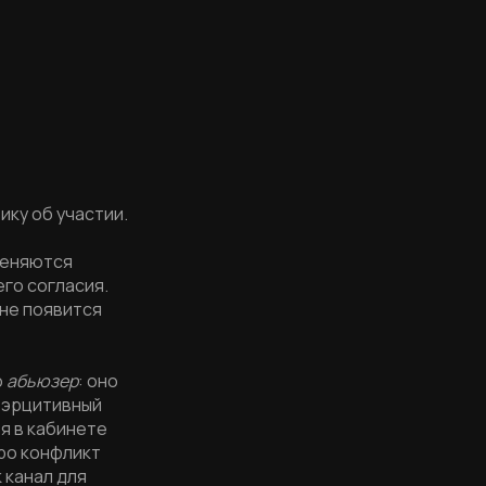
ку об участии.
меняются
его согласия.
 не появится
о
абьюзер
: оно
оэрцитивный
 я в кабинете
про конфликт
 канал для