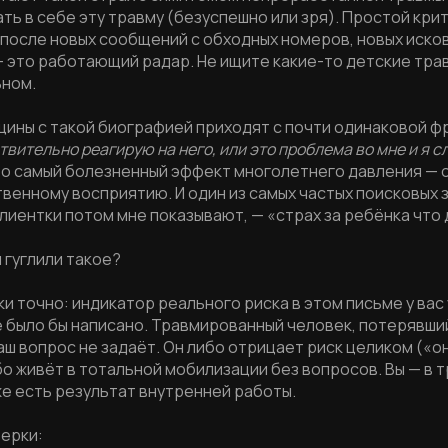
ть в себе эту травму (безуспешно или зря). Простой кри
 после новых сообщений с обходных номеров, новых исков
— это работающий радар. Не ищите какие-то детские трав
ьном.
щины с такой биографией приходят с почти одинаковой ф
твительно реагирую на него, или это проблема во мне и я 
о самый болезненный эффект многолетнего давления — 
венному восприятию. И один из самых частых поисковых 
лиентки потом мне показывают, — «страх за ребёнка что 
 гуглили такое?
и точно: индикатор реального риска в этом письме у вас
е было бы написано. Травмированный человек, потерявший
ш вопрос не задаёт. Он либо отрицает риск целиком («он
бо живёт в тотальной мобилизации без вопросов. Вы — в 
же есть результат внутренней работы.
верки: