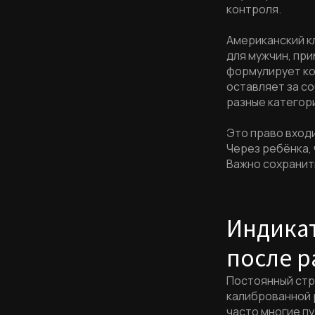
контроля.
Американский к
для мужчин, при
формулирует ко
оставляет за со
разные категор
Это право входи
Через ребёнка, 
Важно сохранит
Индикат
после р
Постоянный стр
калиброванной 
часто многие п