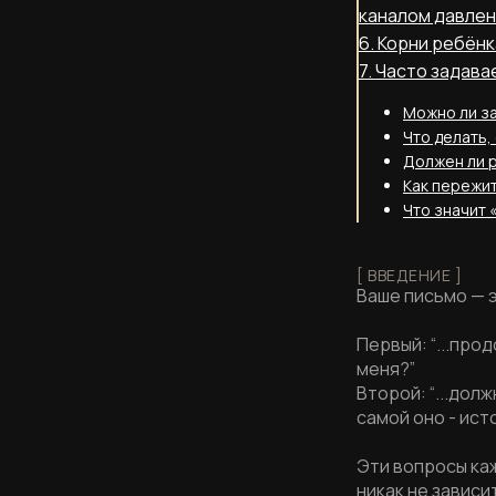
каналом давле
6. Корни ребёнк
7. Часто задав
Можно ли з
Что делать,
Должен ли 
Как пережит
Что значит 
[ ВВЕДЕНИЕ ]
Ваше письмо — э
Первый: “...про
меня?”
Второй: “...дол
самой оно - ист
Эти вопросы каж
никак не зависит