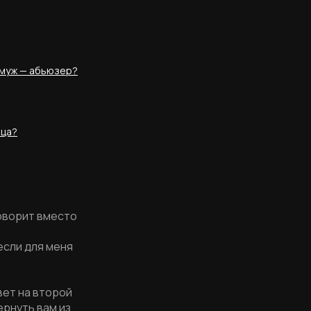
 муж — абьюзер?
ица?
говорит вместо
если для меня
вет на второй
ернуть вам из