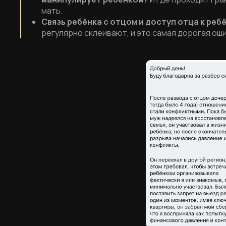
мать.
Связь ребёнка с отцом и доступ отца к реб
регулярно склеивают, и это самая дорогая оши