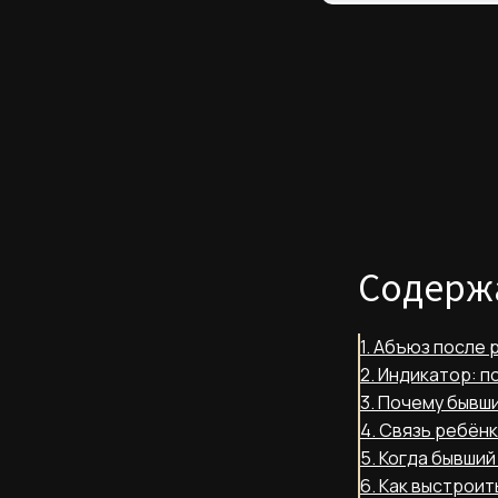
Содерж
1. Абъюз после 
2. Индикатор: 
3. Почему бывш
4. Связь ребёнк
5. Когда бывший
6. Как выстрои