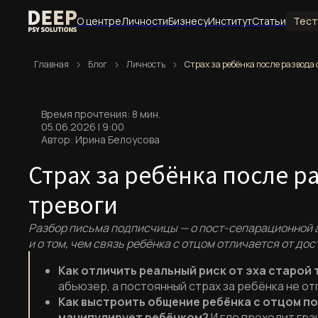
О центре
Личности
Бизнесу
Институт
Статьи
Тесты
Главная
Блог
Личность
Страх за ребёнка после развода 
Раздел
Время прочтения: 8 мин.
О центре
05.06.2026 | 9:00
Автор: Ирина Белоусова
Философия и миссия центра, команда, отзывы,
Страх за ребёнка после р
О центре
тревоги
Философия, миссия и устройство центра
Разбор письма подписчицы — о пост-сепарационной 
и о том, чем связь ребёнка с отцом отличается от дос
Отзывы
Опыт клиентов и обратная связь
Как отличить реальный риск от эха старой
абьюзер, а постоянный страх за ребёнка не от
Услуги
Как выстроить общение ребёнка с отцом по
Все направления работы центра
манипулирует ребёнком?
И где проходит гр