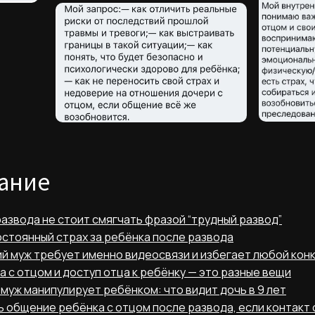
ание
развода не стоит смягчать фразой “трудный развод”
постоянный страх за ребёнка после развода
ий муж требует именно видеосвязи и избегает любой кон
а с отцом и доступ отца к ребёнку — это разные вещи
 муж манипулирует ребёнком: что видит дочь в 9 лет
ть общение ребёнка с отцом после развода, если контакт