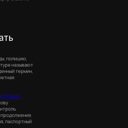
ать
ды, полицию,
атуре называют
денный термин,
кретная
rap Women
нову
онтроль
о продолжения.
ия, паспортный