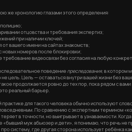
ою же хронологию глазами этого определения:
 полицию;
ривании отцовства и требования экспертиз;
ений при наличии ключей;
от вашего имени на сайтах знакомств;
новых номеров после блокировки;
требование видеосвязи без согласия на любую конкрети
последовательное поведение
преследования
, в котором 
 не цель. Цель — оставаться внутри вашей жизни без ваш
такое продолжается ровно до тех пор, пока рядом с вами
 это реальный барьер.
й практике для такого человека обычно используют слов
 повседневным. По сравнению с экспертным термином «к
теряет в точности, но выигрывает в узнаваемости. Когда
 «бывший муж абьюзер и дети», я понимаю, что речь не 
а про систему, где другая сторона использует ребёнка как