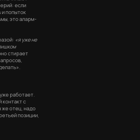
терий: если
 и попыток
мы, это аларм-
разой:
«я уже не
слишком
оно стирает
запросов,
делать».
 уже работает.
 контакт с
 же отец, надо
третьей позиции,