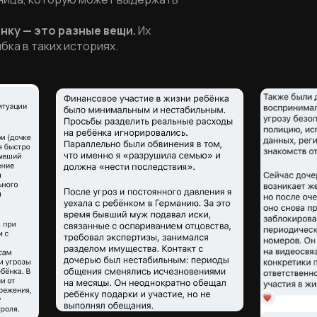
ёнку — это разные вещи.
Их
бка в таких историях.