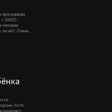
в программах
?
» (2002)
е человек
, но нет. Очень
бёнка
ется
ороны. Хотя
 и начинают