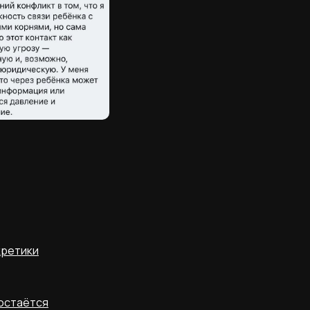
кретики
 остаётся