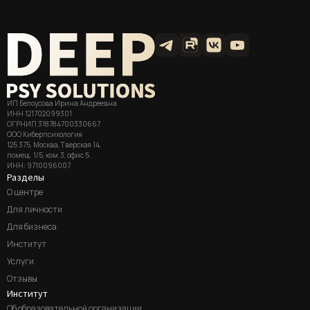
ИП Белоусова Ирина Андреевна
ИНН 121702099301
ОГРНИП 318784700330667
ООО Киберпсихология
125 375, Москва, Тверская 14,
помещ. 1/5, ком.3, офис 5.
ИНН: 9710096007
Разделы
О центре
Для личности
Для бизнеса
Институт
Услуги
Отзывы
Институт
Об образовательной организации