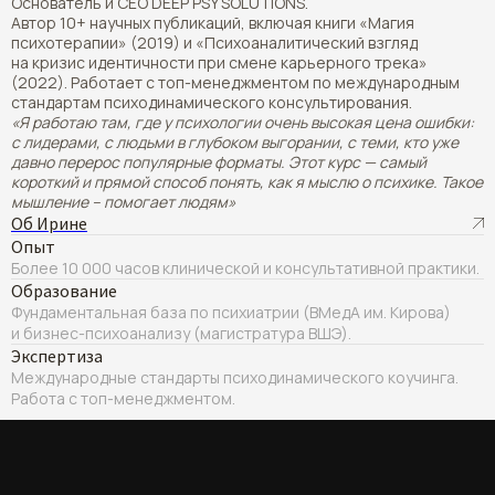
Основатель и CEO DEEP PSY SOLUTIONS.
Автор 10+ научных публикаций, включая книги «Магия
психотерапии» (2019) и «Психоаналитический взгляд
на кризис идентичности при смене карьерного трека»
(2022). Работает с топ-менеджментом по международным
стандартам психодинамического консультирования.
«Я работаю там, где у психологии очень высокая цена ошибки:
с лидерами, с людьми в глубоком выгорании, с теми, кто уже
давно перерос популярные форматы. Этот курс — самый
короткий и прямой способ понять, как я мыслю о психике. Такое
мышление – помогает людям»
Об Ирине
Опыт
Более 10 000 часов клинической и консультативной практики.
Образование
Фундаментальная база по психиатрии (ВМедА им. Кирова)
и бизнес-психоанализу (магистратура ВШЭ).
Экспертиза
Международные стандарты психодинамического коучинга.
Работа с топ-менеджментом.