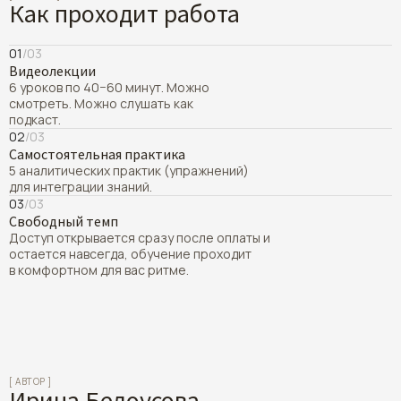
Как проходит работа
Критерии, как распознать «своего»
принять скрытые части вашей личности и вернуть им
терапевта. Что делать дальше, если
энергию
захочется глубже понять себя.
Практика «Карта вашего любовного сценария»: метод
01
/03
выхода из повторяющихся болезненных сценариев.
Видеолекции
6 уроков по 40−60 минут. Можно
смотреть. Можно слушать как
Практика «Внутренний совет директоров»: разберем ваши
подкаст.
внутренние конфликты и научимся договариваться
02
/03
с субличностями.
Самостоятельная практика
5 аналитических практик (упражнений)
для интеграции знаний.
03
/03
Свободный темп
Доступ открывается сразу после оплаты и
Критерии выбора специалиста.
остается навсегда, обучение проходит
Как научиться психоаналитически мыслить.
в комфортном для вас ритме.
Получить доступ
[ АВТОР ]
Ирина Белоусова