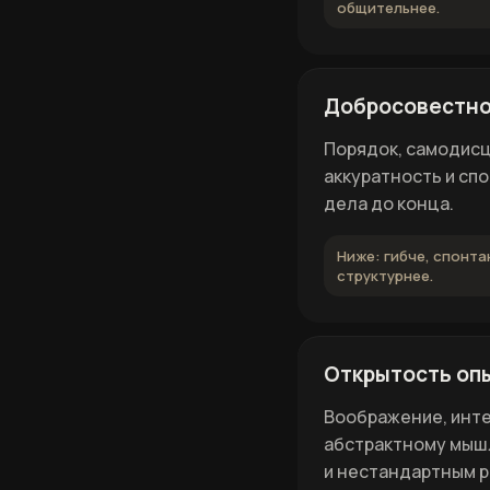
общительнее.
Добросовестно
Порядок, самодисц
аккуратность и сп
дела до конца.
Ниже: гибче, спонта
структурнее.
Открытость оп
Воображение, инте
абстрактному мыш
и нестандартным 