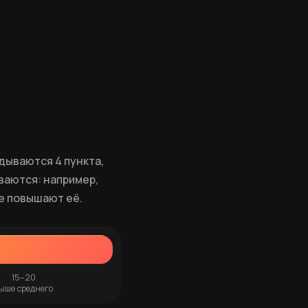
адываются 4 пункта,
ваются: например,
е повышают её.
15–20
ыше среднего