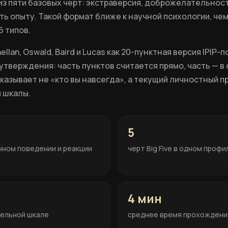
ь из пяти базовых черт: экстраверсия, доброжелательнос
ть опыту. Такой формат ближе к научной психологии, че
6 типов.
llan, Oswald, Baird и Lucas как 20-пунктная версия IPIP-
 утверждения: часть пунктов считается прямо, часть — в
казывает не «кто вы навсегда», а текущий личностный п
 шкалы.
5
чном поведении и реакции
черт Big Five в одном профи
4 мин
дельной шкале
среднее время прохождени