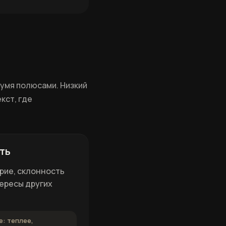
вумя полюсами. Низкий
кст, где
ть
ерие, склонность
тересы других
е: теплее,