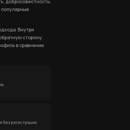
ть, добросовестность,
м популярные
подхода. Внутри
 обратную сторону.
рофиль в сравнении
ле
я без регистрации