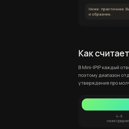
Ниже: практичнее. 
и образнее.
Как считает
В Mini-IPIP каждый от
поэтому диапазон от
утверждения про молч
4–9
ниже средне