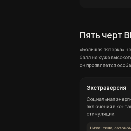
Пять черт B
«Большая пятёрка» не
балл не хуже высокого
он проявляется особе
Экстраверсия
Социальная энерги
включения в контак
стимуляции.
Ниже: тише, автоном