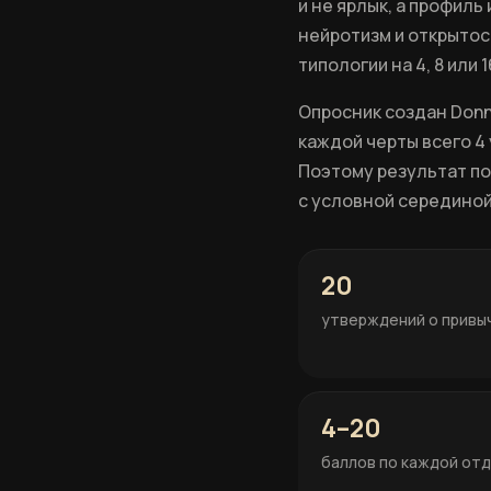
и не ярлык, а профил
нейротизм и открытос
типологии на 4, 8 или 1
Опросник создан Donne
каждой черты всего 4
Поэтому результат по
с условной серединой
20
утверждений о привы
4–20
баллов по каждой от