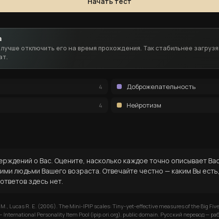
Начать тест
а
, лучше отключить его на время прохождения. Так стабильнее загруз
ат.
Доброжелательность
4
Нейротизм
4
ерждений о Вас. Оцените, насколько каждое точно описывает Вас 
ими людьми Вашего возраста. Отвечайте честно — каким Вы есть, 
ответов здесь нет.
B. M., Lucas R. E. (2006). The Mini-IPIP scales: Tiny-yet-effective measures of the Big Five
 International Personality Item Pool (ipip.ori.org), public domain. Русский перевод —