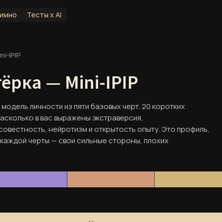
имно
Тесты x AI
ni-IPIP
ёрка — Mini-IPIP
модель личности из пяти базовых черт. 20 коротких
 контакты и ключевые документы.
асколько в вас выражены экстраверсия,
вестность, нейротизм и открытость опыту. Это профиль,
Специалисты
а каждой черты — свои сильные стороны, плохих
Команда и профессиональные профили
Контакты
Способы связи и точки входа
Документы
Юридическая и служебная информация