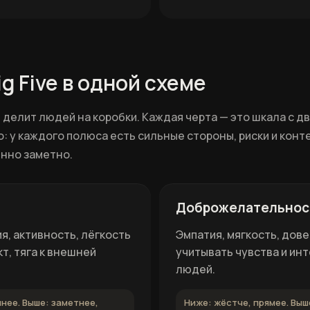
ig Five в одной схеме
 делит людей на коробки. Каждая черта — это шкала с д
: у каждого полюса есть сильные стороны, риски и конте
нно заметно.
Доброжелательнос
я, активность, лёгкость
Эмпатия, мягкость, дов
т, тяга к внешней
учитывать чувства и ин
людей.
нее. Выше: заметнее,
Ниже: жёстче, прямее. Выш