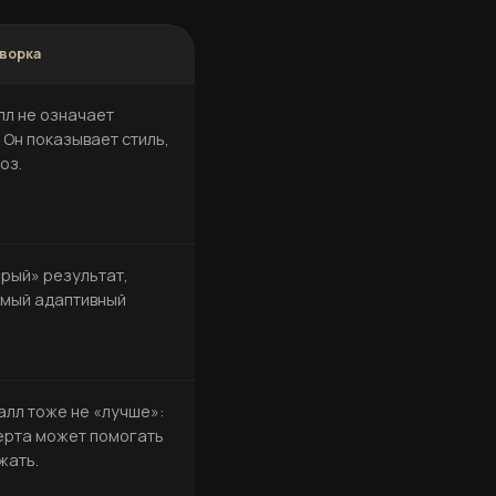
оворка
лл не означает
 Он показывает стиль,
оз.
ерый» результат,
амый адаптивный
алл тоже не «лучше»:
ерта может помогать
жать.