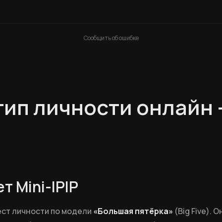
Сообщить об ошибке
тип личности онлайн 
т Mini-IPIP
тест личности по модели
«Большая пятёрка»
(Big Five). 