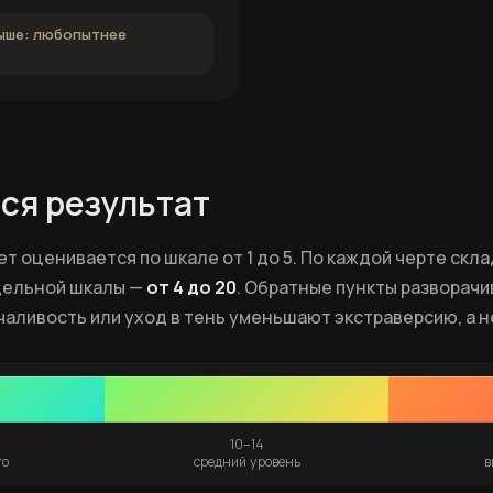
Выше: любопытнее
ся результат
вет оценивается по шкале от 1 до 5. По каждой черте скл
дельной шкалы —
от 4 до 20
. Обратные пункты разворачи
аливость или уход в тень уменьшают экстраверсию, а н
10–14
го
средний уровень
в