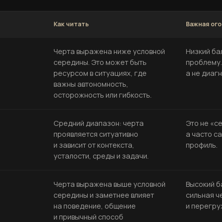
Как читать
Важная ог
Черта выражена ниже условной
Низкий ба
середины. Это может быть
проблему.
ресурсом в ситуациях, где
а не диагн
важны автономность,
осторожность или гибкость.
Средний диапазон: черта
Это не «с
проявляется ситуативно
а часто с
и зависит от контекста,
профиль.
усталости, среды и задачи.
Черта выражена выше условной
Высокий б
середины и заметнее влияет
сильная ч
на поведение, общение
и перегру
и привычный способ