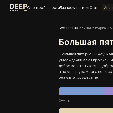
О центре
Личности
Бизнесу
Институт
Статьи
Анон
Все тесты
/
Большая пятёрка — Mi
Раздел
Большая пят
О центре
«Большая пятёрка» — научная 
Философия и миссия центра, команда, отзывы,
утверждений дают профиль: н
доброжелательность, добросо
О центре
а не «тип»: у каждого полюс
Философия, миссия и устройство центра
результатов здесь нет.
Отзывы
Опыт клиентов и обратная связь
~4 мин
Услуги
Все направления работы центра