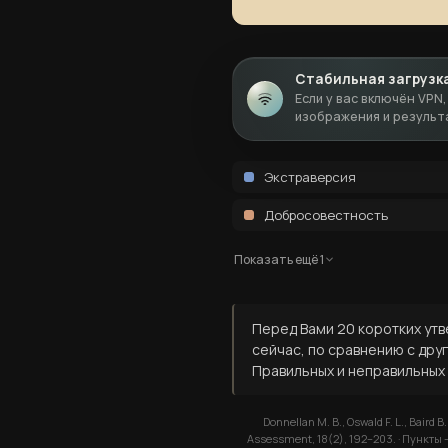
Стабильная загрузк
Если у вас включён VPN
изображения и результ
Экстраверсия
Добросовестность
Показать ещё 1
Перед Вами 20 коротких утв
сейчас, по сравнению с друг
Правильных и неправильных 
Donnellan M. B., Oswald F. L., Baird 
Assessment, 18(2), 192–203. · Пункты —