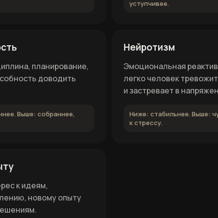
уступчивее.
сть
Нейротизм
иплина, планирование,
Эмоциональная реактив
особность доводить
легко человек тревожит
и застревает в напряжен
ннее. Выше: собраннее,
Ниже: стабильнее. Выше: 
к стрессу.
ыту
рес к идеям,
лению, новому опыту
решениям.