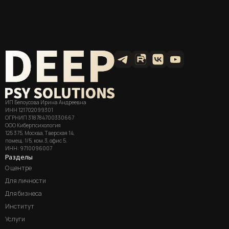
ИП Белоусова Ирина Андреевна
ИНН 121702099301
ОГРНИП 318784700330667
ООО Киберпсихология
125 375, Москва, Тверская 14,
помещ. 1/5, ком.3, офис 5.
ИНН: 9710096007
Разделы
О центре
Для личности
Для бизнеса
Институт
Услуги