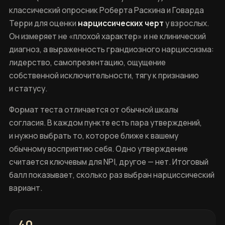
классический опросник Роберта Раскина и Говарда
Терри для оценки
нарциссических черт
у взрослых.
Он измеряет не «плохой характер» и не клинический
диагноз, а выраженность грандиозного нарциссизма:
лидерство, самопрезентацию, ощущение
собственной исключительности, тягу к признанию
и статусу.
Формат теста отличается от обычной шкалы
согласия. В каждом пункте есть пара утверждений,
и нужно выбрать то, которое ближе к вашему
обычному восприятию себя. Одно утверждение
считается ключевым для NPI, другое — нет. Итоговый
балл показывает, сколько раз выбран нарциссический
вариант.
40