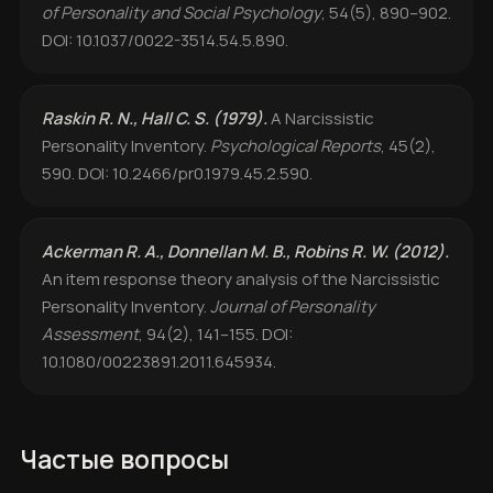
of Personality and Social Psychology
, 54(5), 890–902.
DOI: 10.1037/0022-3514.54.5.890.
Raskin R. N., Hall C. S. (1979).
A Narcissistic
Personality Inventory.
Psychological Reports
, 45(2),
590. DOI: 10.2466/pr0.1979.45.2.590.
Ackerman R. A., Donnellan M. B., Robins R. W. (2012).
An item response theory analysis of the Narcissistic
Personality Inventory.
Journal of Personality
Assessment
, 94(2), 141–155. DOI:
10.1080/00223891.2011.645934.
Частые вопросы