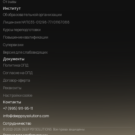
Отзывы
Институт
Об образовательной организации
Лицензия №Л035-01298-77/01167088
Курсы переподготовки
Повышение квалификации
Супервизии
Версия для слабовидящих
Документы
Политика ОПД
Согласие на ОПД
Договор-оферта
Реквизиты
Настройки cookie
Контакты
+7 (995) 911-95-11
info@deeppsysolutions.com
Сотрудничество
© 2022-2026 DEEP PSY SOLUTIONS. Все права защищены.