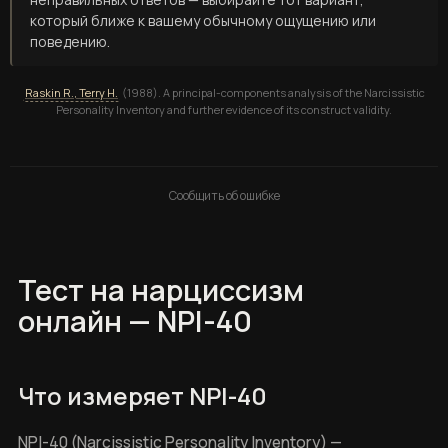
который ближе к вашему обычному ощущению или
поведению.
Raskin R., Terry H.
(1988). A principal-components analysis of the Narcissistic
Personality Inventory and further evidence of its construct validity.
Сообщить об ошибке
Тест на нарциссизм
онлайн — NPI-40
Что измеряет NPI-40
NPI-40 (Narcissistic Personality Inventory) —