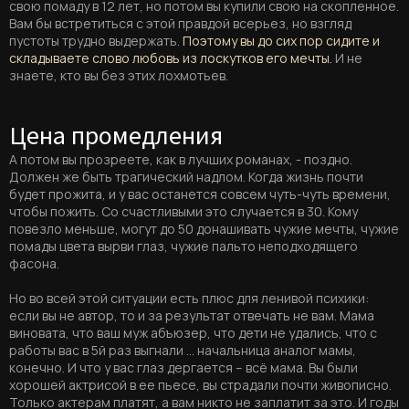
свою помаду в 12 лет, но потом вы купили свою на скопленное.
Вам бы встретиться с этой правдой всерьез, но взгляд
пустоты трудно выдержать.
Поэтому вы до сих пор сидите и
складываете слово любовь из лоскутков его мечты.
И не
знаете, кто вы без этих лохмотьев.
Цена промедления
А потом вы прозреете, как в лучших романах, - поздно.
Должен же быть трагический надлом. Когда жизнь почти
будет прожита, и у вас останется совсем чуть-чуть времени,
чтобы пожить. Со счастливыми это случается в 30. Кому
повезло меньше, могут до 50 донашивать чужие мечты, чужие
помады цвета вырви глаз, чужие пальто неподходящего
фасона.
Но во всей этой ситуации есть плюс для ленивой психики:
если вы не автор, то и за результат отвечать не вам. Мама
виновата, что ваш муж абъюзер, что дети не удались, что с
работы вас в 5й раз выгнали … начальница аналог мамы,
конечно. И что у вас глаз дергается – всё мама. Вы были
хорошей актрисой в ее пьесе, вы страдали почти живописно.
Только актерам платят, а вам никто не заплатит за это. И годы