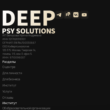
ИП Белоусова Ирина Андреевна
ИНН 121702099301
ОГРНИП 318784700330667
ООО Киберпсихология
125 375, Москва, Тверская 14,
помещ. 1/5, ком.3, офис 5.
ИНН: 9710096007
Разделы
О центре
Для личности
Для бизнеса
Институт
Услуги
Отзывы
Институт
Об образовательной организации