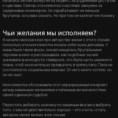
началась легкая аллергия на людей с затрудненным доступом
к чувствам. Сейчас эта клиентка счастливо замужем за
задумчивым инженером. Он зарабатывает не меньше
бруталов, хочу вам сказать. Но при том не калечит ее психику.
Чьи желания мы исполняем?
Я начала свой рассказ про авторство жизни с этого случая,
поскольку эта моя клиентка искала себе мужа для мамы. У
мамы были такие вкусы: она восхищалась брутальными
героями в кино и рассказывала, как подобные за ней
ухаживали в молодости. Наверное, это была часть маминого
плана, чтоб окончательно превратить в тряпку папу. Папа не
состоялся по социальным меркам. От него много хотели, но
он не смог.
Моя клиентка обслуживала этот неразрешимый конфликт
между мамиными желаниями и папиными возможностями
своей одинокой судьбой.
Перестать выбирать мужчину по маминым вкусам и выбрать
того, с кем ей действительно хорошо – это и есть «стать
автором своей жизни» в ее случае.