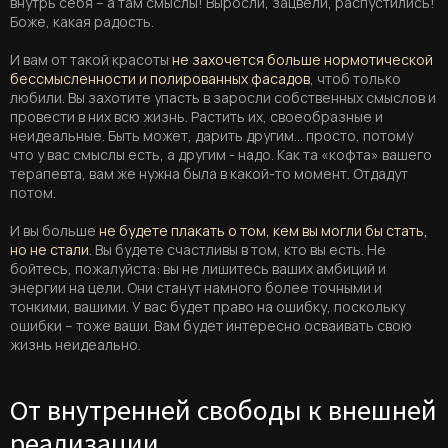
внутрь себя – а там смыслы! Выросли, зацвели, распустились!
Боже, какая радость.
И вам от такой красоты
не захочется больше нормотической
бессмысленности и полированных фасадов
, чтоб только
любили. Вы захотите упасть в заросли собственных смыслов и
провести в них всю жизнь. Растить их, своеобразные и
неидеальные. Быть может, дарить другим… просто, потому
что у вас смыслы есть, а другим - надо. Как та «кофта» вашего
терапевта, вам же нужна была в какой-то момент. Отдадут
потом.
И вы больше
не будете плакать о том, кем вы могли бы стать,
но не стали
. Вы будете счастливы в том, кто вы есть. Не
бойтесь, пожалуйста: вы не лишитесь ваших амбиций и
энергии на цели. Они станут намного более точными и
тонкими, вашими. У вас будет право на ошибку, поскольку
ошибки – тоже ваши. Вам будет интересно осваивать свою
жизнь неидеально.
От внутренней свободы к внешней
реализации