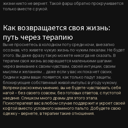
жизни никто не вернет. Такой фарш обратно прокручивается
только вместе с рукой.
Как возвращается своя жизнь:
путь через терапию
Вы не проснетесь в холодном поту среди ночи, внезапно
осознав, что живете чужую жизнь по чужим лекалам. Не будет
этого. Вы даже фразу такую можете никогда не сказать. В
терапии своя жизнь возвращается маленькими шагами:
через внимание к своим чувствам, своей интуиции, своим
мыслям и желаниям … даже если у вас их пока нет своих.
Сидим и ждем ваши: появятся, как только падут защиты,
блокирующие собственный живой импульс в угоду чужому.
Вопреки расхожему мнению, вы не будете чувствовать себя
нагой – без своего совсем, без готовых ответов, с пустотой
наедине. Слишком много драмы для этого этапа.
Психотерапевт вас в любом случае поддержит и укроет своей
кофтой вместо условного маминого пальто. Добудете свою
одежку – вернете, в терапии такие отношения.