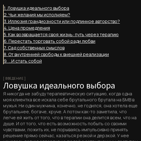
1. Ловушка идеального выбора
2. Чьи желания мы исполняем?
3. Иллюзия грандиозности или подлинное авторство?
4. Цена промедления
5. Как возвращается своя жизнь: путь через терапию
6. Перестать торговать собой ради любви
7. Сад собственных смыслов
8. От внутренней свободы к внешней реализации
9. …И стать собой
[ ВВЕДЕНИЕ ]
Ловушка идеального выбора
Я никогда не забуду терапевтическую ситуацию, когда одна
моя клиентка все искала себе брутального брутала на БМВ в
мужья. Ни один мужчина, конечно, не годился, она хотела еще
брутальнее, богаче, круче. А потом как-то заметила, что
легче ей жить от того, что в терапии она делится всем, что на
душе. И от того, что есть возможность побыть со своими
чувствами, пожить их, не порываясь импульсивно принять
решение прямо сейчас, казаться резкой и дерзкой. У нее