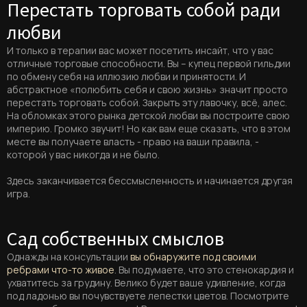
Перестать торговать собой ради
любви
И только в терапии вас может посетить инсайт, что у вас
отличные торговые способности. Вы – купец первой гильдии
по обмену себя на иллюзию любви и принятости. И
абстрактное «полюбить себя и свою жизнь» значит просто
перестать торговать собой. Закрыть эту лавочку, всё, алес.
На обломках этого рынка детской любви вы построите свою
империю. Громко звучит! Но как вам еще сказать, что в этом
месте вы получаете власть - право на ваши правила, -
которой у вас никогда и не было.
Здесь заканчивается бессмысленность и начинается другая
игра.
Сад собственных смыслов
Однажды на консультации
вы обнаружите под своими
ребрами что-то живое
. Вы подумаете, что это стенокардия и
ухватитесь за грудину. Велико будет ваше удивление, когда
под ладонью вы почувствуете лепестки цветов. Посмотрите