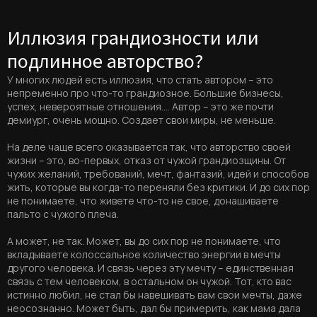
Иллюзия грандиозности или
подлинное авторство?
У многих людей есть иллюзия, что стать автором – это
непременно про что-то грандиозное. Большие бизнесы,
успех, невероятные отношения…. Автор – это же почти
демиург, очень мощно. Создает свои миры, не меньше.
На деле чаще всего оказывается так, что авторство своей
жизни – это, во-первых, отказ от чужой грандиозщины. От
чужих желаний, требований, мечт, фантазий, идей и способов
жить, которые вы когда-то переняли без критики. И до сих пор
не понимаете, что живете что-то не свое, донашиваете
пальто с чужого плеча.
А может, не так. Может, вы до сих пор не понимаете, что
вкладываете колоссальное количество энергии в мечты
другого человека. И связь через эту мечту – единственная
связь с тем человеком, в остальном он чужой. Тот, кто вас
истинно любил, не стал бы навешивать вам свои мечты, даже
неосознанно. Может быть, дал бы примерить, как мама дала