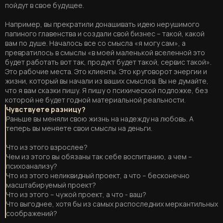
пойдут в свое будущее.
Например, вы прекратили донашивать идею нерушимого
папиного главенства и создали свой бизнес – такой, какой
вам по душе. Началось все со смысла «я могу сам», а
превратилось в смыслы «в моей маленькой вселенной это
будет работать вот так, продукт будет такой, сервис такой».
Это рабочие места. Это клиенты. Это круговорот энергии и
жизни, который вы начали из ваших смыслов. Вы не думайте,
что я вам сказки пишу. Я пишу о психической подложке, без
которой не будет годной материальной реальности.
Чувствуете разницу?
Раньше вы меняли свою жизнь на надежду на любовь. А
теперь вы меняете свои смыслы на деньги.
Что из этого взрослее?
Чем из этого вы обязаны так себе воспитанию, а чем –
психоанализу?
Что из этого неликвидный проект, а что – бесконечно
масштабируемый проект?
Что из этого – чужой проект, а что - ваш?
Что выгоднее, хотя бы из самых распоследних меркантильных
соображений?