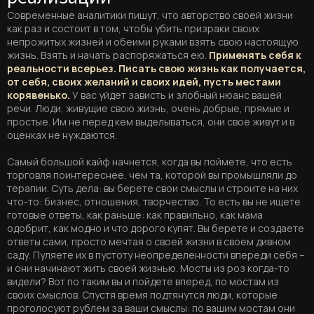
Современные аналитики пишут, что авторство своей жизни
как раз и состоит в том, чтобы убить призраки своих
непрожитых жизней и обеими руками взять свою настоящую
жизнь. Взять и начать распоряжаться ею.
Применять себя к
реальности всерьез. Писать свою жизнь как получается,
от себя, своих желаний и своих идей, пусть местами
корявенько.
У вас уйдет зависть и злобный нюанс вашей
речи. Люди, живущие свою жизнь, очень добрые, прямые и
простые. Им не перед кем выделываться, они свое живут и в
оценках не нуждаются.
Самый большой кайф начнется, когда вы поймете, что есть
торговля поинтереснее, чем та, которой вы промышляли до
терапии. Суть дела: вы берете свои смыслы и строите на них
что-то: бизнес, отношения, творчество. То есть вы не ищете
готовые ответы, как раньше: как правильно, как мама
одобрит, как модно и что дорого купят. Вы берете и создаете
ответы сами, просто мечтая о своей жизни в своем дивном
саду. Пуляете их в пустоту неопределенности впереди себя –
и они начинают жить своей жизнью. Мосты из роз когда-то
видели? Вот по таким вы и пойдете вперед, по мостам из
своих смыслов. Спустя время подтянутся люди, которые
проголосуют рублем за ваши смыслы: по вашим мостам они