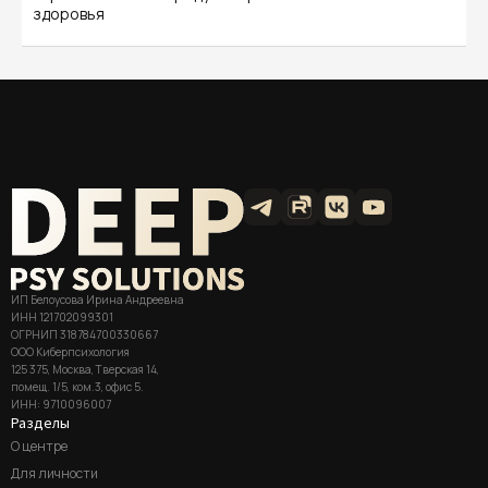
здоровья
ИП Белоусова Ирина Андреевна
ИНН 121702099301
ОГРНИП 318784700330667
ООО Киберпсихология
125 375, Москва, Тверская 14,
помещ. 1/5, ком.3, офис 5.
ИНН: 9710096007
Разделы
О центре
Для личности