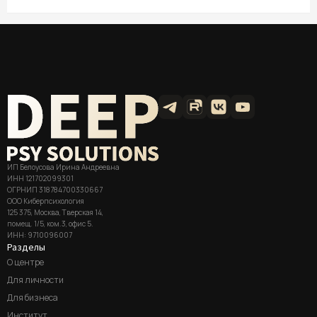
ИП Белоусова Ирина Андреевна
ИНН 121702099301
ОГРНИП 318784700330667
ООО Киберпсихология
125 375, Москва, Тверская 14,
помещ. 1/5, ком.3, офис 5.
ИНН: 9710096007
Разделы
О центре
Для личности
Для бизнеса
Институт