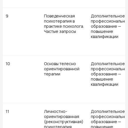
9
Поведенческая
Дополнительное
психотерапия в
профессионально
практике психолога.
образование —
Частые запросы
повышение
квалификации
10
Основы телесно
Дополнительное
ориентированной
профессионально
терапии
образование —
повышение
квалификации
11
Личностно-
Дополнительное
ориентированная
профессионально
(реконструктивная)
образование —
психотерапия
повышение