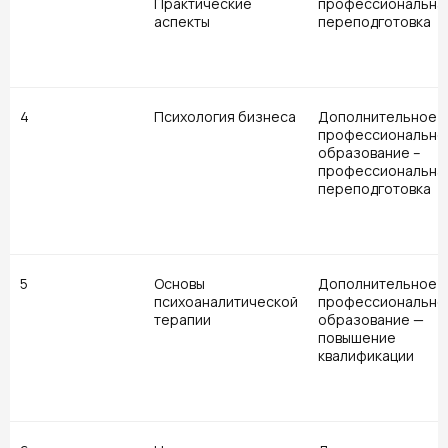
Практические
профессиональна
аспекты
переподготовка
4
Психология бизнеса
Дополнительное
профессионально
образование –
профессиональна
переподготовка
5
Основы
Дополнительное
психоаналитической
профессионально
терапии
образование —
повышение
квалификации