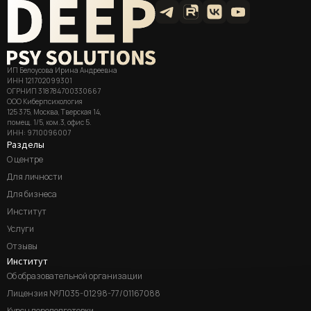
ИП Белоусова Ирина Андреевна
ИНН 121702099301
ОГРНИП 318784700330667
ООО Киберпсихология
125 375, Москва, Тверская 14,
помещ. 1/5, ком.3, офис 5.
ИНН: 9710096007
Разделы
О центре
Для личности
Для бизнеса
Институт
Услуги
Отзывы
Институт
Об образовательной организации
Лицензия №Л035-01298-77/01167088
Курсы переподготовки