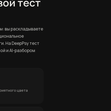
вой тест
м: вы раскладываете
оциональное
и. На DeepPsy тест
ой и AI-разбором
приятного цвета