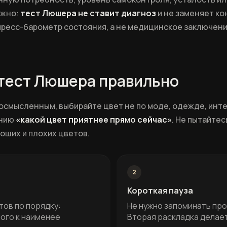
ажно:
тест Люшера не ставит диагноз
и не заменяет к
пресс-барометр состояния, а не медицинское заключени
 тест Люшера правильно
осмысленным, выбирайте цвет не по моде, одежде, инт
ению
«какой цвет приятнее прямо сейчас»
. Не пытайте
роших и плохих цветов.
2
Короткая пауза
тов по порядку:
Не нужно запоминать пр
ого к наименее
Вторая раскладка делает