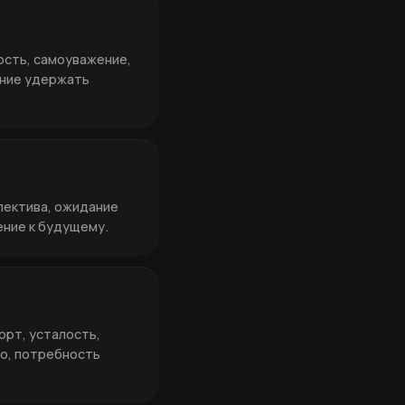
ость, самоуважение,
ание удержать
пектива, ожидание
ение к будущему.
рт, усталость,
ло, потребность