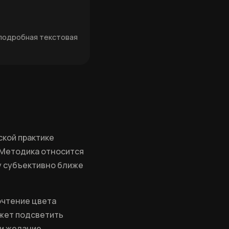
подробная текстовая
сской практике
. Методика относится
у субъективно ближе
очтение цвета
ожет подсветить
ли желание