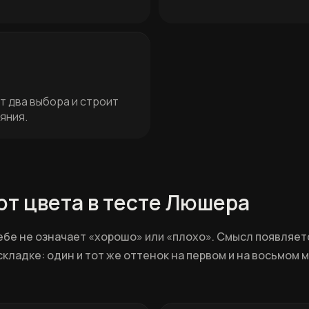
 два выбора и строит
яния.
ют цвета в тесте Люшера
себе не означает «хорошо» или «плохо». Смысл появляет
складке: один и тот же оттенок на первом и на восьмом 