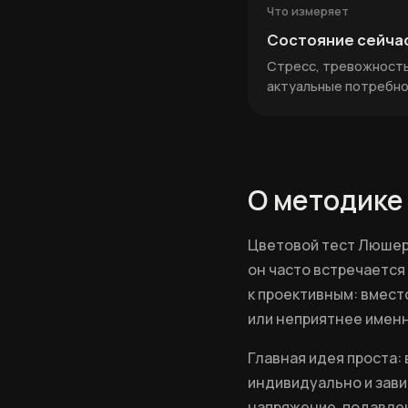
Что измеряет
Состояние сейча
Стресс, тревожность,
актуальные потребно
О методике
Цветовой тест Люшер
он часто встречается
к проективным: вмест
или неприятнее именн
Главная идея проста:
индивидуально и зави
напряжение, подавле