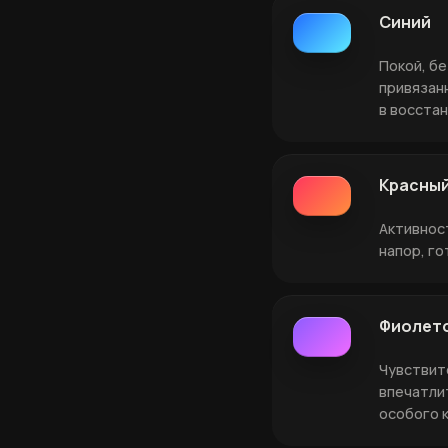
Синий
Покой, б
привязан
в восста
Красны
Активност
напор, г
Фиолет
Чувствит
впечатли
особого 