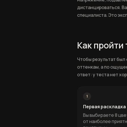
дистанцироваться. В
специалиста. Это экс
Как пройти
Чтобы результат был 
оттенкам, а по ощущ
ответ: у теста нет хо
1
Первая раскладка
Вы выбираете 8 цве
от наиболее приятн