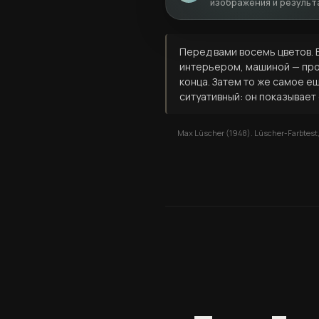
изображения и результ
Перед вами восемь цветов. 
интерьером, машиной — прос
конца. Затем то же самое е
ситуативный: он показывает 
Max Lüscher (1948). Lüscher-Farbtest