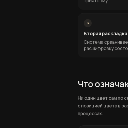
приятному.
3
Вторая раскладка
Система сравнивает
расшифровку состо
Что означа
Ни один цвет сам по 
с позицией цвета в ра
процессах.