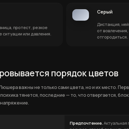
Серый
Дистанция, не
аница, протест, резкое
от вовлечения,
е ситуации или давления.
отгородиться.
ровывается порядок цветов
Люшера важны не только сами цвета, но и их место. Пер
 психика тянется, последние — то, что отвергается, бло
 напряжение.
Предпочтение.
Актуальная 