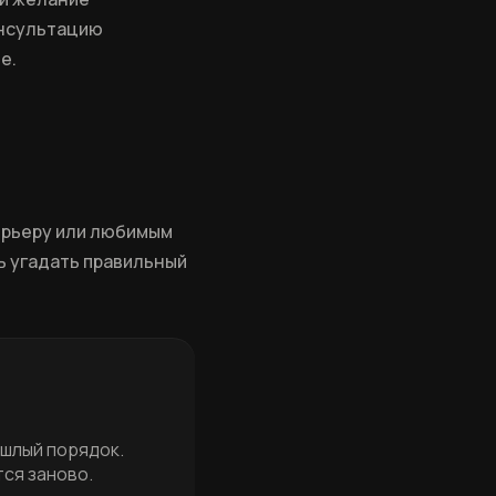
онсультацию
е.
ерьеру или любимым
сь угадать правильный
ошлый порядок.
ся заново.