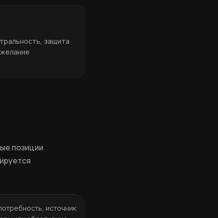
йтральность, защита
 желание
вые позиции
кируется
потребность, источник