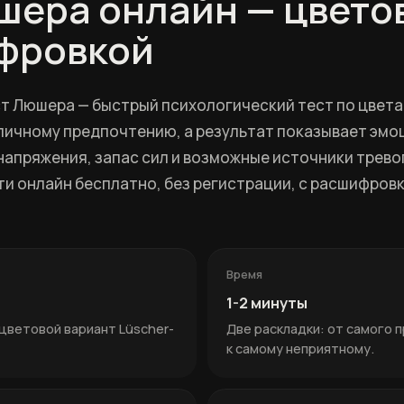
шера онлайн — цвето
фровкой
т Люшера — быстрый психологический тест по цвета
 личному предпочтению, а результат показывает эм
напряжения, запас сил и возможные источники тревог
 онлайн бесплатно, без регистрации, с расшифровк
Время
1-2 минуты
ветовой вариант Lüscher-
Две раскладки: от самого 
к самому неприятному.