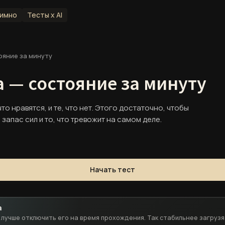
имно
Тесты x AI
яние за минуту
 — состояние за минуту
то нравятся, и те, что нет. Этого достаточно, чтобы
 контакты и ключевые документы.
 запас сил и то, что тревожит на самом деле.
Специалисты
Команда и профессиональные профили
Начать тест
Контакты
Способы связи и точки входа
а
Документы
, лучше отключить его на время прохождения. Так стабильнее загруз
Юридическая и служебная информация