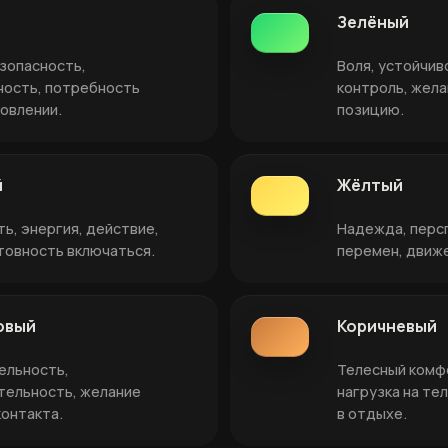
Зелёный
езопасность,
Воля, устойчив
ность, потребность
контроль, жел
новлении.
позицию.
й
Жёлтый
ь, энергия, действие,
Надежда, перс
отовность включаться.
перемен, движ
овый
Коричневый
ельность,
Телесный комфо
тельность, желание
нагрузка на те
контакта.
в отдыхе.