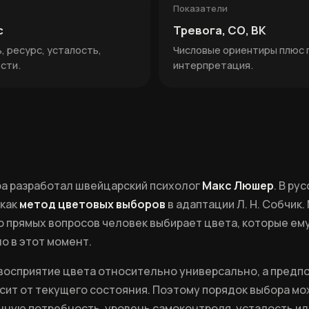
Показатели
с
Тревога, СО, ВК
 ресурс, усталость,
Числовые ориентиры плюс 
сти.
интерпретация.
а разработал швейцарский психолог
Макс Люшер
. В ру
 как
метод цветовых выборов
в адаптации Л. Н. Собчик
о прямых вопросов человек выбирает цвета, которые ем
о в этот момент.
 восприятие цвета относительно универсально, а предп
сит от текущего состояния. Поэтому порядок выбора м
нную потребность, уровень самоконтроля, усталость и