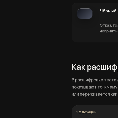
Чёрный
Отказ, гр
неприяти
Как расшиф
В расшифровке теста 
показывают то, к чему
или переживается как
1-2 позиции