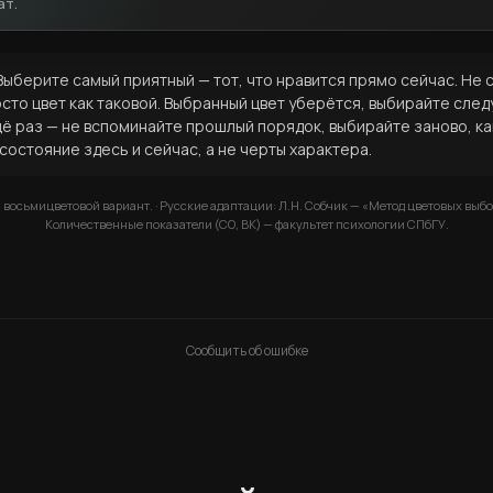
ат.
Выберите самый приятный — тот, что нравится прямо сейчас. Не 
то цвет как таковой. Выбранный цвет уберётся, выбирайте след
щё раз — не вспоминайте прошлый порядок, выбирайте заново, ка
состояние здесь и сейчас, а не черты характера.
, восьмицветовой вариант. · Русские адаптации: Л.Н. Собчик — «Метод цветовых выбо
Количественные показатели (СО, ВК) — факультет психологии СПбГУ.
Сообщить об ошибке