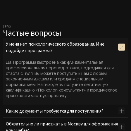
[ FAQ ]
Частые вопросы
У меня нет психологического образования. Мне
подойдет программа?
Да. Программа выстроена как фундаментальная
профессиональная переподготовка, подходящая для
старта с нуля. Вы можете поступить к нам с любым
законченным высшим или средним специальным
образованием. На выходе вы получите легитимную
квалификацию «Психолог-консультант» и юридическое
право вести частную практику.
Какие документы требуются для поступления?
Для оформления официального договора необходим
Обязательно ли приезжать в Москву для оформления
минимальный пакет документов:
или учебы?