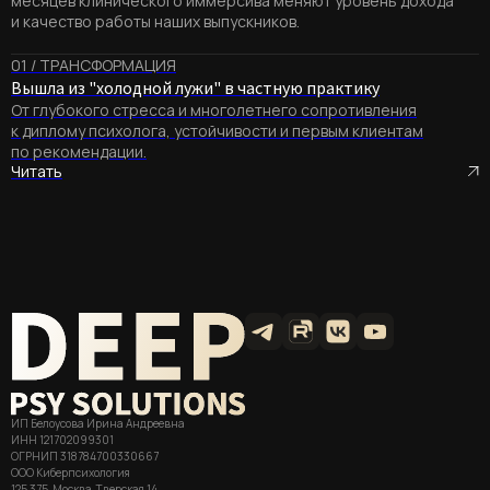
месяцев клинического иммерсива меняют уровень дохода
и качество работы наших выпускников.
01 / ТРАНСФОРМАЦИЯ
Вышла из "холодной лужи" в частную практику
От глубокого стресса и многолетнего сопротивления
к диплому психолога, устойчивости и первым клиентам
по рекомендации.
Читать
ИП Белоусова Ирина Андреевна
ИНН 121702099301
ОГРНИП 318784700330667
ООО Киберпсихология
125 375, Москва, Тверская 14,