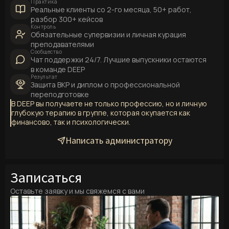
Практика
Реальные клиенты со 2-го месяца, 50+ работ,
вакансий на Head Hunter прямо сейчас
рынок обучения нейросетям
разбор 300+ кейсов
Контроль
Обязательные супервизии и личная курация
преподавателями
Сообщество
Чат поддержки 24/7. Лучшие выпускники остаются
в команде DEEP
Результат
Защита ВКР и диплом о профессиональной
переподготовке
В DEEP вы получаете не только профессию, но и личную
глубокую терапию в группе, которая окупается как
финансово, так и психологически.
Написать администратору
Записаться
Оставьте заявку и мы свяжемся с вами