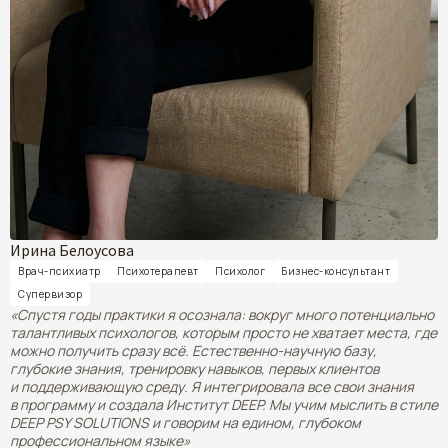
Ирина Белоусова
Врач-психиатр
Психотерапевт
Психолог
Бизнес-консультант
Супервизор
«Спустя годы практики я осознала: вокруг много потенциально
талантливых психологов, которым просто не хватает места, где
можно получить сразу всё. Естественно-научную базу,
глубокие знания, тренировку навыков, первых клиентов
и поддерживающую среду. Я интегрировала все свои знания
в программу и создала Институт DEEP. Мы учим мыслить в стиле
DEEP PSY SOLUTIONS и говорим на едином, глубоком
профессиональном языке»