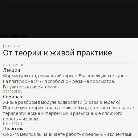
Инициация в профессию.
Психоанализ, организации и мышление.
Неаналитические системные инструменты.
Защита квалификационной работы. Ваш личный научный
Семья как система. Кризисы.
и профессиональный манифест.
Основы системной семейной терапии.
Подать заявку на обучение
Error get alias
[ ПРОЦЕСС ]
От теории к живой практике
ФУНДАМЕНТ
Лекции
Формируем академический каркас. Видеолекции доступны
на платформе 24/7 в свободном режиме просмотра.
Вы учитесь в своем темпе.
ОТРАБОТКА
Семинары
Живые разборы в модуле видеосвязи (3 раза в неделю).
Переводим теорию в навык. Никакой воды, только прикладные
терапевтические интервенции и разъяснение сложного
простым языком.
ИММЕРСИВ
Практика
Со 2-го месяца вы начинаете работу с реальными клиентами.