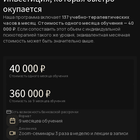
окупается
Наша программа включает
137 учебно-терапевтических
часов в месяц
.
Стоимость одного месяца обучения — 40
000 ₽
. Если сопоставить этот объем с индивидуальной
психотерапией такого же уровня, эквивалентная месячная
стоимость может быть значительно выше.
150 000 ₽
+116%
40 000 ₽
медианная зарплата психотерапевта в месяц
мобильный интернет-трафик
Стоимость одного месяца обучения
30 500 ₽
36,7%
360 000 ₽
медианная зарплата психолога в месяц
доля онлайн-терапии в MedTech
от 3 000 ₽
41,95 млрд ₽
Стоимость за 9 месяцев обучения
порог стоимости часа (Москва)
объем рынка EdTech (Q3 2025)
Есть возможность банковской рассрочки
5 000 ₽
13,1 млрд ₽
Формат
9 месяцев обучения
средний чек за 45 минут
выручка MedTech-компаний (Q1 2025)
Динамика
Zoom-семинары 3 раза в неделю и лекции в записи
>5 000
>4,5 млрд ₽