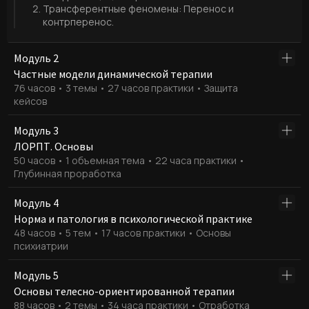
Трансферентные феномены: Перенос и
контрперенос.
Модуль 2
Частные модели динамической терапии
76 часов • 3 темы • 27 часов практики • Защита
кейсов
Динамическая "хирургия".
Модуль 3
ЛОРПТ. Основы
Прецизионные инструменты для точечной работы
50 часов • 1 объемная тема • 22 часа практики •
с напряжением. Фокус на краткосрочных, но глубоких
Глубинная проработка
интервенциях.
Реконструкция опор через отношения.
Частные модели динамической терапии: Менн,
Модуль 4
Сифнеос, Страпп, Люборски, Кернберг.
Норма и патология в психологической практике
Как помочь клиенту пересобрать свою личность, когда
Техника освобождения эмоционального
48 часов • 5 тем • 17 часов практики • Основы
старые стратегии рухнули и больше не работают.
напряжения.
психиатрии
Биохимия убеждений.
Личностно-ориентированная (реконструктивная)
Радары системных сбоев.
психотерапия.
Модуль 5
Основы телесно-ориентированной терапии
Клиническая пропедевтика. Вы научитесь четко видеть
88 часов • 2 темы • 34 часа практики • Отработка