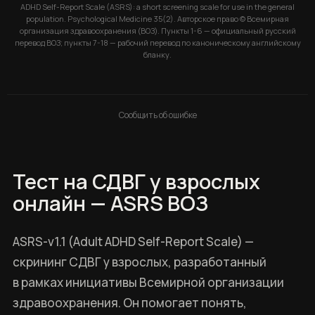
ADHD Self-Report Scale (ASRS): a short screening scale for use in the general
population. Psychological Medicine 35(2). Авторское право © Всемирная
организация здравоохранения (ВОЗ). Пункты 1-6 — официальный русский
перевод ВОЗ; пункты 7-18 — рабочий перевод по каноническому английскому
бланку.
Сообщить об ошибке
Тест на СДВГ у взрослых
онлайн — ASRS ВОЗ
ASRS-v1.1 (Adult ADHD Self-Report Scale) —
скрининг СДВГ у взрослых, разработанный
в рамках инициативы Всемирной организации
здравоохранения. Он помогает понять,