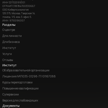
ИНН 121702099301
ОГРНИП 318784700330667
ООО Киберпсихология
125 375, Москва, Тверская 14,
помещ. 1/5, ком.3, офис 5.
ИНН: 9710096007
Разделы
О центре
Для личности
Для бизнеса
Институт
Услуги
Отзывы
Институт
Об образовательной организации
Лицензия №Л035-01298-77/01167088
Курсы переподготовки
Повышение квалификации
Супервизии
Версия для слабовидящих
Документы