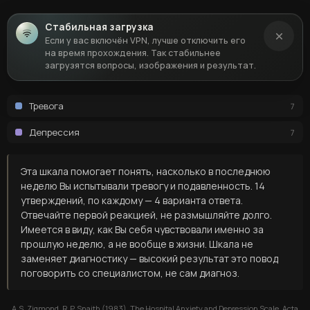
Стабильная загрузка
Если у вас включён VPN, лучше отключить его
на время прохождения. Так стабильнее
загрузятся вопросы, изображения и результат.
Тревога
7
Депрессия
7
Эта шкала помогает понять, насколько в последнюю
неделю Вы испытывали тревогу и подавленность. 14
утверждений, по каждому — 4 варианта ответа.
Отвечайте первой реакцией, не размышляйте долго.
Имеется в виду, как Вы себя чувствовали именно за
прошлую неделю, а не вообще в жизни. Шкала не
заменяет диагностику — высокий результат это повод
поговорить со специалистом, не сам диагноз.
A.S. Zigmond, R.P. Snaith (1983). The Hospital Anxiety and Depression Scale. Acta