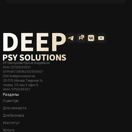
ИП Белоусова Ирина Андреевна
ИНН 121702099301
ОГРНИП 318784700330667
ООО Киберпсихология
125 375, Москва, Тверская 14,
помещ. 1/5, ком.3, офис 5.
ИНН: 9710096007
Разделы
О центре
Для личности
Для бизнеса
Институт
Услуги