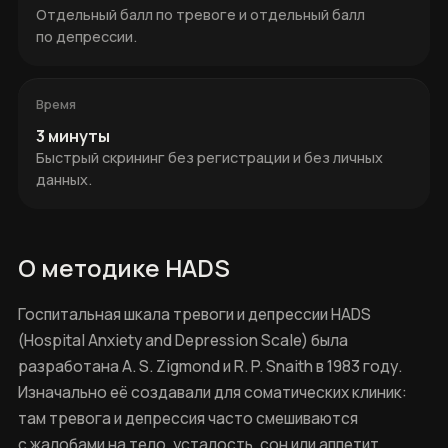
Отдельный балл по тревоге и отдельный балл
по депрессии.
Время
3 минуты
Быстрый скрининг без регистрации и без личных
данных.
О методике HADS
Госпитальная шкала тревоги и депрессии HADS
(Hospital Anxiety and Depression Scale) была
разработана A. S. Zigmond и R. P. Snaith в 1983 году.
Изначально её создавали для соматических клиник:
там тревога и депрессия часто смешиваются
с жалобами на тело, усталость, сон или аппетит.